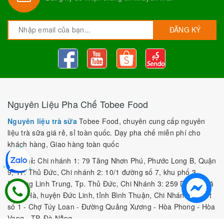
ĐĂNG KÝ
Nguyên Liệu Pha Chế Tobee Food
Nguyên liệu trà sữa
Tobee Food, chuyên cung cấp nguyên
liệu trà sữa giá rẻ, sỉ toàn quốc. Dạy pha chế miễn phí cho
khách hàng, Giao hàng toàn quốc
Địa Chỉ:
Chi nhánh 1: 79 Tăng Nhơn Phú, Phước Long B, Quận
9, TP. Thủ Đức, Chi nhánh 2: 10/1 đường số 7, khu phố 3,
Phường Linh Trung, Tp. Thủ Đức, Chi Nhánh 3: 259 DT766, xã
Đông Hà, huyện Đức Linh, tỉnh Bình Thuận, Chi Nhánh 4: Kiot
số 1 - Chợ Túy Loan - Đường Quảng Xương - Hòa Phong - Hòa
Vang - TP. Đà Nẵng