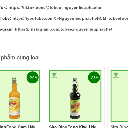
Tok:
https://tiktok.com/@tobee_nguyenlieuphache
Tube:
https://youtube.com/@NguyenlieuphacheHCM_tobeefoo
tagram:
https://instagram.com/tobee.nguyenlieuphache/
 phẩm cùng loại
- 20%
- 23%
Siro DingFong Cam I Nguyên Liệu Pha Chế - Tobee Food
Siro DingFong Kiwi I Nguyên Liệu Pha Chế - Tobee Food