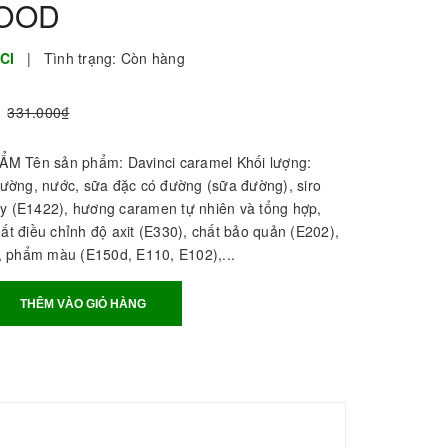
FOOD
NCI
|
Tình trạng:
Còn hàng
331.000₫
M Tên sản phẩm: Davinci caramel Khối lượng:
ờng, nước, sữa đặc có đường (sữa đường), siro
ày (E1422), hương caramen tự nhiên và tổng hợp,
hất điều chỉnh độ axit (E330), chất bảo quản (E202),
 phẩm màu (E150d, E110, E102),...
THÊM VÀO GIỎ HÀNG