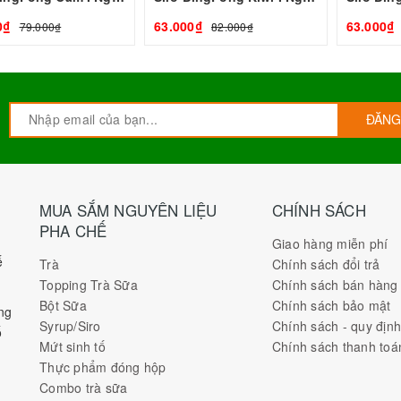
0₫
63.000₫
63.000₫
79.000₫
82.000₫
ĐĂNG
MUA SẮM NGUYÊN LIỆU
CHÍNH SÁCH
PHA CHẾ
Giao hàng miễn phí
ế
Trà
Chính sách đổi trả
Topping Trà Sữa
Chính sách bán hàng
Bột Sữa
Chính sách bảo mật
ng
Syrup/Siro
Chính sách - quy địn
ố
Mứt sinh tố
Chính sách thanh toá
Thực phẩm đóng hộp
Combo trà sữa