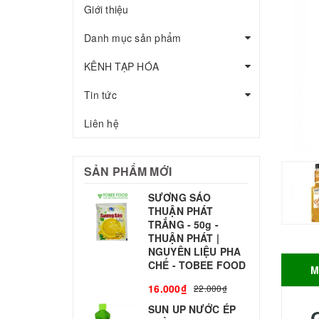
Giới thiệu
Danh mục sản phẩm
KÊNH TẠP HÓA
Tin tức
Liên hệ
SẢN PHẨM MỚI
SƯƠNG SÁO
THUẬN PHÁT
T
TRẮNG - 50g -
T
THUẬN PHÁT |
S
NGUYÊN LIỆU PHA
CHẾ - TOBEE FOOD
M
3
16.000₫
22.000₫
SUN UP NƯỚC ÉP
B