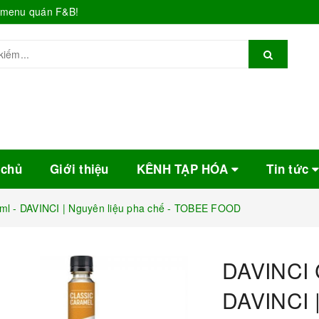
o menu quán F&B!
 chủ
Giới thiệu
KÊNH TẠP HÓA
Tin tức
l - DAVINCI | Nguyên liệu pha chế - TOBEE FOOD
DAVINCI 
DAVINCI |