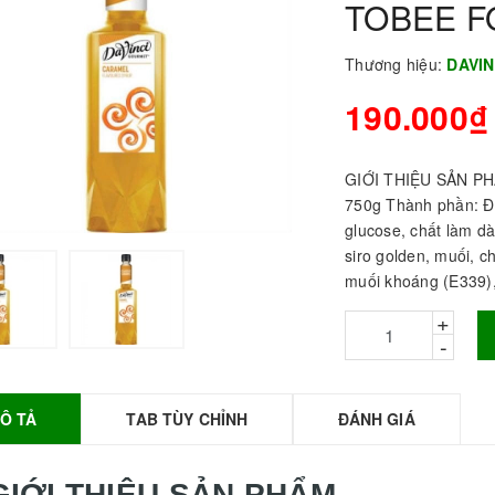
TOBEE 
Thương hiệu:
DAVI
190.000₫
GIỚI THIỆU SẢN PHẨ
750g Thành phần: Đư
glucose, chất làm d
siro golden, muối, c
muối khoáng (E339),
BỘT SỮA TOBEE
+
HANH VỊ - 300g -
-
OBEE FOOD | Bột
ữa làm Trà Sữa -
TOBEE FOOD
Ô TẢ
TAB TÙY CHỈNH
ĐÁNH GIÁ
0.000₫
36.000₫
HỒNG TRÀ ĐẶC
IỆT 50G - ROYAL I
GIỚI THIỆU SẢN PHẨM