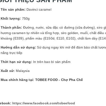
GUYÊN LIỆU PHA
HẾ - TOBEE FOOD
Tên sản phẩm:
Davinci caramel
2.000₫
25.000₫
Khối lượng:
750g
Thành phần:
Đường, nước, sữa đặc có đường (sữa đường), siro gl
hương caramen tự nhiên và tổng hợp, siro golden, muối, chất điều 
khoáng (E339), phẩm màu (E150d, E110, E102), chất làm dày (E145
Hướng dẫn sử dụng:
Sử dụng ngay khi mở để đảm bảo chất lượng 
nắng trực tiếp
Thời hạn sử dụng:
In trên bao bì sản phẩm
Xuất xứ:
Malaysia
Mua chính hãng tại: TOBEE FOOD - Chợ Pha Chế
ebook:
https://www.facebook.com/tobeefood