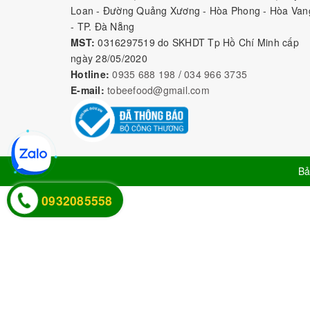
Loan - Đường Quảng Xương - Hòa Phong - Hòa Van
- TP. Đà Nẵng
MST:
0316297519 do SKHDT Tp Hồ Chí Minh cấp
ngày 28/05/2020
Hotline:
0935 688 198
/
034 966 3735
E-mail:
tobeefood@gmail.com
Bả
0932085558