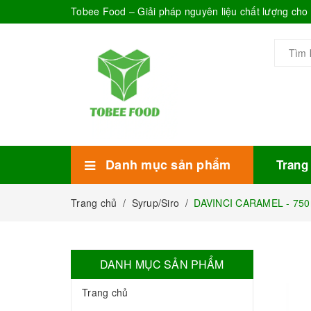
Tobee Food – Giải pháp nguyên liệu chất lượng ch
Danh mục sản phẩm
Trang
Xem thêm
Bánh Kẹo
Combo trà sữa
Thực phẩm đóng hộp
Mứt sinh tố
Bột Sữa
Topping Trà Sữa
Trang chủ
/
Syrup/Siro
/
DAVINCI CARAMEL - 750m
DANH MỤC SẢN PHẨM
Trang chủ