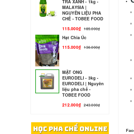
TRÀ XANH - 1kg -
N
MALAYSIA |
C
NGUYÊN LIỆU PHA
1
CHẾ - TOBEE FOOD
115.000₫
185.000₫
Hạt Chia Úc
115.000₫
136.000₫
MẬT ONG
EURODELI - 3kg -
EURODELI | Nguyên
liệu pha chế -
TOBEE FOOD
212.000₫
243.000₫
Fac