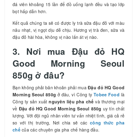
đá viên khoảng 15 lần để đồ uống lạnh đều và tạo lớp
bọt hấp dẫn hơn.
Kết quả chúng ta sẽ có được ly trà sữa đậu đỏ với màu
nâu nhạt, vị ngọt dịu dễ chịu. Hương vị trà đen, sữa và
đậu đỏ hài hòa, không vị nào lấn át vị nào.
3. Nơi mua Đậu đỏ HQ
Good Morning Seoul
850g ở đâu?
Bạn không phải băn khoăn phải mua
Đậu đỏ HQ Good
Morning Seoul 850g
ở đâu, vì Công ty
Tobee Food
là
Công ty sản xuất
nguyên liệu pha chế
và thương mại
về
Đậu đỏ HQ Good Morning Seoul 850g
uy tín chất
lượng. Với đội ngủ nhân viên tư vấn nhiệt tình, giá cả rẻ
so với thị trường, Nơi chia sẽ các
công thức pha
chế
của các chuyên gia pha chế hàng đầu.