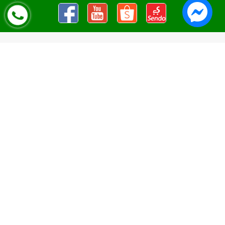
Nguyên Liệu Pha Chế Tobee Food
Nguyên liệu trà sữa
Tobee Food, chuyên cung cấp nguyên
liệu trà sữa giá rẻ, sỉ toàn quốc. Dạy pha chế miễn phí cho
khách hàng, Giao hàng toàn quốc
Địa Chỉ:
Chi nhánh 1: 79 Tăng Nhơn Phú, Phước Long B, Quận
9, TP. Thủ Đức, Chi nhánh 2: 10/1 đường số 7, khu phố 3,
Phường Linh Trung, Tp. Thủ Đức, Chi Nhánh 3: 259 DT766, xã
Đông Hà, huyện Đức Linh, tỉnh Bình Thuận, Chi Nhánh 4: Kiot
số 1 - Chợ Túy Loan - Đường Quảng Xương - Hòa Phong - Hòa
Vang - TP. Đà Nẵng
MST:
0316297519 do SKHDT Tp Hồ Chí Minh cấp ngày
28/05/2020
Hotline:
0935 688 198
/
034 966 3735
E-mail:
tobeefood@gmail.com