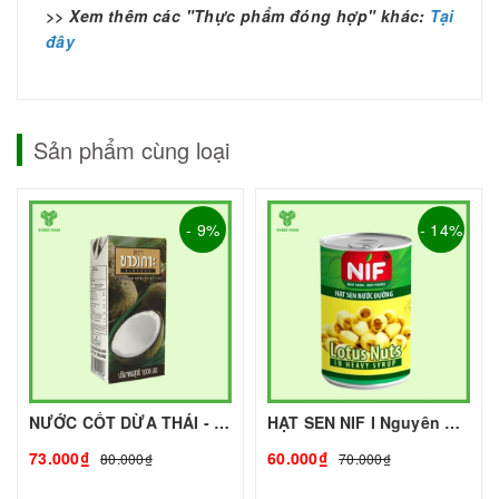
>> Xem thêm các "Thực phẩm đóng hợp" khác:
Tại
đây
Sản phẩm cùng loại
- 9%
- 14%
NƯỚC CỐT DỪA THÁI - 1L - CHAOKOH | Nguyên liệu pha chế - TOBEE FOOD
HẠT SEN NIF I Nguyên Liệu Pha Chế - Tobee Food
73.000₫
60.000₫
80.000₫
70.000₫