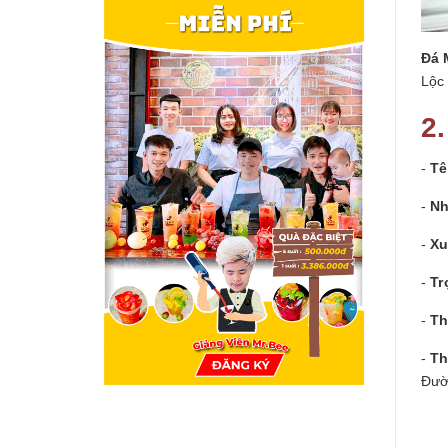
Đá 
Lộc
2
-
Tê
-
Nh
-
Xu
-
Tr
-
Th
-
Th
Đườ