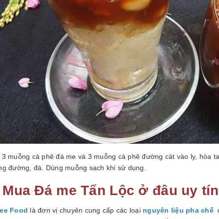
 3 muỗng cà phê đá me và 3 muỗng cà phê đường cát vào ly, hòa ta
ng đường, đá. Dùng muỗng sạch khi sử dụng.
. Mua Đá me Tấn Lộc ở đâu uy tí
ee Food
là đơn vị chuyên cung cấp các loại
nguyên liệu pha chế