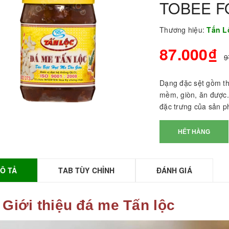
TOBEE 
Thương hiệu:
Tấn 
87.000₫
9
Dạng đặc sệt gồm th
mềm, giòn, ăn được
đặc trưng của sản p
HẾT HÀNG
BỘT SỮA TOBEE
HANH VỊ - 300g -
OBEE FOOD | Bột
Ô TẢ
TAB TÙY CHỈNH
ĐÁNH GIÁ
ữa làm Trà Sữa -
TOBEE FOOD
0.000₫
36.000₫
 Giới thiệu đá me Tấn lộc
HỒNG TRÀ ĐẶC
IỆT 50G - ROYAL I