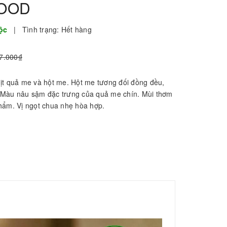
FOOD
Lộc
|
Tình trạng:
Hết hàng
7.000₫
ịt quả me và hột me. Hột me tương đối đồng đều,
.Màu nâu sậm đặc trưng của quả me chín. Mùi thơm
hẩm. Vị ngọt chua nhẹ hòa hợp.