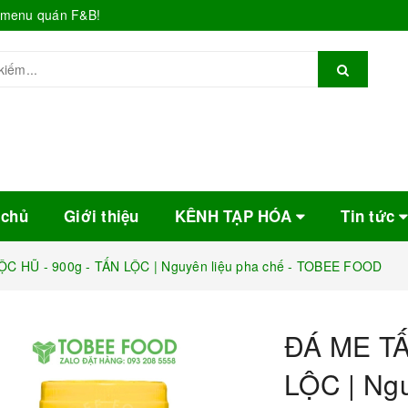
o menu quán F&B!
 chủ
Giới thiệu
KÊNH TẠP HÓA
Tin tức
C HŨ - 900g - TẤN LỘC | Nguyên liệu pha chế - TOBEE FOOD
ĐÁ ME TẤ
LỘC | Ngu