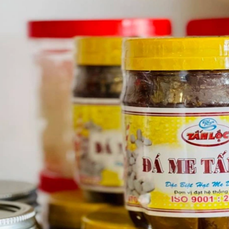
GUYÊN LIỆU PHA
HẾ - TOBEE FOOD
2.000₫
25.000₫