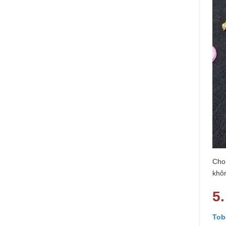
Cho
khô
5
Tob