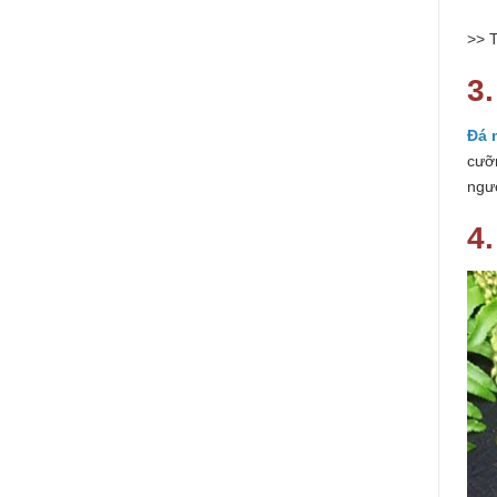
>> 
3
Đá 
cưỡ
ngư
4