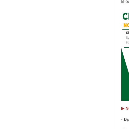
khỏe
▶ N
-
Đị