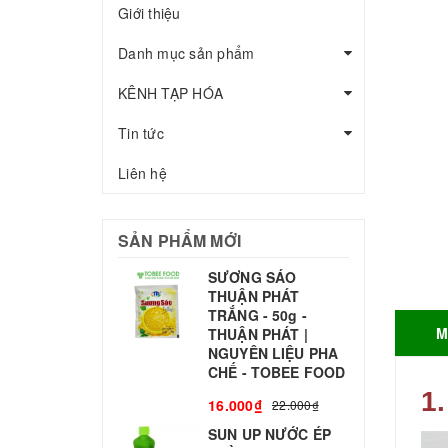
Giới thiệu
Danh mục sản phẩm
KÊNH TẠP HÓA
Tin tức
Liên hệ
SẢN PHẨM MỚI
SƯƠNG SÁO
THUẬN PHÁT
T
TRẮNG - 50g -
T
M
THUẬN PHÁT |
S
NGUYÊN LIỆU PHA
CHẾ - TOBEE FOOD
3
1.
16.000₫
22.000₫
SUN UP NƯỚC ÉP
B