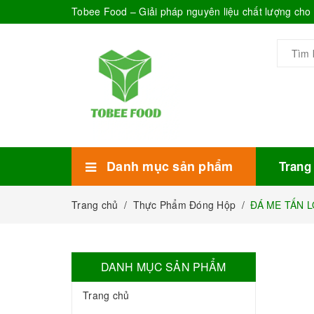
Tobee Food – Giải pháp nguyên liệu chất lượng ch
Danh mục sản phẩm
Trang
Xem thêm
Bánh Kẹo
Combo trà sữa
Thực phẩm đóng hộp
Mứt sinh tố
Bột Sữa
Topping Trà Sữa
Trang chủ
/
Thực Phẩm Đóng Hộp
/
ĐÁ ME TẤN LỘ
DANH MỤC SẢN PHẨM
Trang chủ