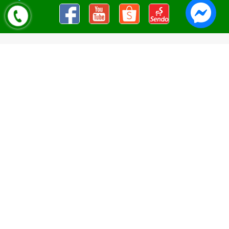
Nguyên Liệu Pha Chế Tobee Food
Nguyên liệu trà sữa
Tobee Food, chuyên cung cấp nguyên
liệu trà sữa giá rẻ, sỉ toàn quốc. Dạy pha chế miễn phí cho
khách hàng, Giao hàng toàn quốc
Địa Chỉ:
Chi nhánh 1: 79 Tăng Nhơn Phú, Phước Long B, Quận
9, TP. Thủ Đức, Chi nhánh 2: 10/1 đường số 7, khu phố 3,
Phường Linh Trung, Tp. Thủ Đức, Chi Nhánh 3: 259 DT766, xã
Đông Hà, huyện Đức Linh, tỉnh Bình Thuận, Chi Nhánh 4: Kiot
số 1 - Chợ Túy Loan - Đường Quảng Xương - Hòa Phong - Hòa
Vang - TP. Đà Nẵng
MST:
0316297519 do SKHDT Tp Hồ Chí Minh cấp ngày
28/05/2020
Hotline:
0935 688 198
/
034 966 3735
E-mail:
tobeefood@gmail.com