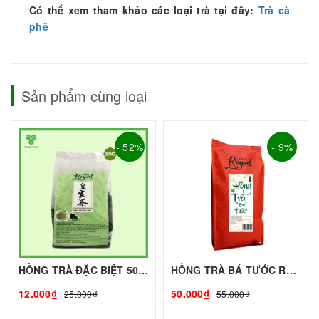
Có thể xem tham khảo các loại trà tại đây:
Trà cà
phê
Sản phẩm cùng loại
- 52%
- 9%
HỒNG TRÀ ĐẶC BIỆT 50G - ROYAL I NGUYÊN LIỆU PHA CHẾ - TOBEE FOOD
HỒNG TRÀ BÁ TƯỚC ROYAL (gói 500g)
12.000₫
50.000₫
25.000₫
55.000₫