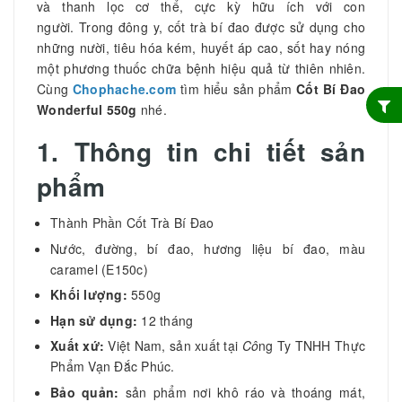
và thanh lọc cơ thể, cực kỳ hữu ích với con
người. Trong đông y, cốt trà bí đao được sử dụng cho
những nười, tiêu hóa kém, huyết áp cao, sốt hay nóng
một phương thuốc
chữa bệnh hiệu quả
từ thiên nhiên.
Cùng
Chophache.com
tìm hiểu sản phẩm
Cốt Bí Đao
Wonderful 550g
nhé.
1. Thông tin chi tiết sản
phẩm
Thành Phần Cốt Trà Bí Đao
Nước, đường, bí đao, hương liệu bí đao, màu
caramel (E150c)
Khối lượng:
550g
Hạn sử dụng:
12 tháng
Xuất xứ:
Việt Nam, sản xuất tại
Cô
ng Ty TNHH Thực
Phẩm Vạn Đắc Phúc.
Bảo quản:
sản phẩm nơi khô ráo và thoáng mát,