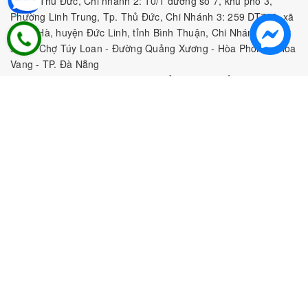
9, TP. Thủ Đức, Chi nhánh 2: 10/1 đường số 7, khu phố 3,
Phường Linh Trung, Tp. Thủ Đức, Chi Nhánh 3: 259 DT766, xã
Đông Hà, huyện Đức Linh, tỉnh Bình Thuận, Chi Nhánh 4: Kiot
số 1 - Chợ Túy Loan - Đường Quảng Xương - Hòa Phong - Hòa
Vang - TP. Đà Nẵng
MST:
0316297519 do SKHDT Tp Hồ Chí Minh cấp ngày
28/05/2020
Hotline:
0935 688 198
/
034 966 3735
E-mail:
tobeefood@gmail.com
MUA SẮM NGUYÊN LIỆU PHA CHẾ
CHÍNH SÁCH
CHƯƠNG TRÌNH ƯU ĐÃI