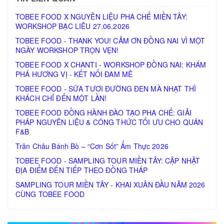
TOBEE FOOD X NGUYÊN LIỆU PHA CHẾ MIỀN TÂY:
WORKSHOP BẠC LIÊU 27.06.2026
TOBEE FOOD - THANK YOU! CẢM ƠN ĐỒNG NAI VÌ MỘT
NGÀY WORKSHOP TRỌN VẸN!
TOBEE FOOD X CHANTI - WORKSHOP ĐỒNG NAI: KHÁM
PHÁ HƯƠNG VỊ - KẾT NỐI ĐAM MÊ
TOBEE FOOD - SỮA TƯƠI ĐƯỜNG ĐEN MÀ NHẠT THÌ
KHÁCH CHỈ ĐẾN MỘT LẦN!
TOBEE FOOD ĐỒNG HÀNH ĐÀO TẠO PHA CHẾ: GIẢI
PHÁP NGUYÊN LIỆU & CÔNG THỨC TỐI ƯU CHO QUÁN
F&B
Trân Châu Bánh Bò – “Cơn Sốt” Ẩm Thực 2026
TOBEE FOOD - SAMPLING TOUR MIỀN TÂY: CẬP NHẬT
ĐỊA ĐIỂM ĐẾN TIẾP THEO ĐỒNG THÁP
SAMPLING TOUR MIỀN TÂY - KHAI XUÂN ĐẦU NĂM 2026
CÙNG TOBEE FOOD