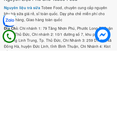
Nguyên liệu trà sữa
Tobee Food, chuyên cung cấp nguyên
liệu trà sữa giá rẻ, sỉ toàn quốc. Dạy pha chế miễn phí cho
khách hàng, Giao hàng toàn quốc
Địa Chỉ:
Chi nhánh 1: 79 Tăng Nhơn Phú, Phước Long B, Quận
9, TP. Thủ Đức, Chi nhánh 2: 10/1 đường số 7, khu phố 3,
Phường Linh Trung, Tp. Thủ Đức, Chi Nhánh 3: 259 DT766, xã
Đông Hà, huyện Đức Linh, tỉnh Bình Thuận, Chi Nhánh 4: Kiot
số 1 - Chợ Túy Loan - Đường Quảng Xương - Hòa Phong - Hòa
Vang - TP. Đà Nẵng
MST:
0316297519 do SKHDT Tp Hồ Chí Minh cấp ngày
28/05/2020
Hotline:
0935 688 198
/
034 966 3735
E-mail:
tobeefood@gmail.com
MUA SẮM NGUYÊN LIỆU PHA CHẾ