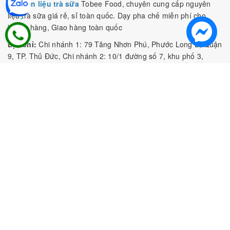
Nguyên liệu trà sữa
Tobee Food, chuyên cung cấp nguyên
liệu trà sữa giá rẻ, sỉ toàn quốc. Dạy pha chế miễn phí cho
khách hàng, Giao hàng toàn quốc
Địa Chỉ:
Chi nhánh 1: 79 Tăng Nhơn Phú, Phước Long B, Quận
9, TP. Thủ Đức, Chi nhánh 2: 10/1 đường số 7, khu phố 3,
Phường Linh Trung, Tp. Thủ Đức, Chi Nhánh 3: 259 DT766, xã
Đông Hà, huyện Đức Linh, tỉnh Bình Thuận, Chi Nhánh 4: Kiot
số 1 - Chợ Túy Loan - Đường Quảng Xương - Hòa Phong - Hòa
Vang - TP. Đà Nẵng
MST:
0316297519 do SKHDT Tp Hồ Chí Minh cấp ngày
28/05/2020
Hotline:
0935 688 198
/
034 966 3735
E-mail:
tobeefood@gmail.com
MUA SẮM NGUYÊN LIỆU PHA CHẾ
CHÍNH SÁCH