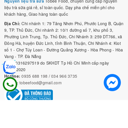
Nguyên liệu trà sữa
Tobee Food, chuyên cung cấp nguyên
liệu trà sữa giá rẻ, sỉ toàn quốc. Dạy pha chế miễn phí cho
khách hàng, Giao hàng toàn quốc
Địa Chỉ:
Chi nhánh 1: 79 Tăng Nhơn Phú, Phước Long B, Quận
9, TP. Thủ Đức, Chi nhánh 2: 10/1 đường số 7, khu phố 3,
Phường Linh Trung, Tp. Thủ Đức, Chi Nhánh 3: 259 DT766, xã
Đông Hà, huyện Đức Linh, tỉnh Bình Thuận, Chi Nhánh 4: Kiot
số 1 - Chợ Túy Loan - Đường Quảng Xương - Hòa Phong - Hòa
Vang - TP. Đà Nẵng
MST:
0316297519 do SKHDT Tp Hồ Chí Minh cấp ngày
28/05/2020
Hotline:
0935 688 198
/
034 966 3735
E-mail:
tobeefood@gmail.com
MUA SẮM NGUYÊN LIỆU PHA CHẾ
CHÍNH SÁCH