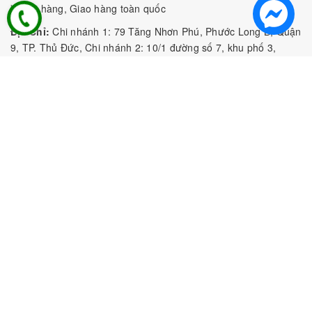
khách hàng, Giao hàng toàn quốc
Địa Chỉ:
Chi nhánh 1: 79 Tăng Nhơn Phú, Phước Long B, Quận
9, TP. Thủ Đức, Chi nhánh 2: 10/1 đường số 7, khu phố 3,
Phường Linh Trung, Tp. Thủ Đức, Chi Nhánh 3: 259 DT766, xã
Đông Hà, huyện Đức Linh, tỉnh Bình Thuận, Chi Nhánh 4: Kiot
số 1 - Chợ Túy Loan - Đường Quảng Xương - Hòa Phong - Hòa
Vang - TP. Đà Nẵng
MST:
0316297519 do SKHDT Tp Hồ Chí Minh cấp ngày
28/05/2020
Hotline:
0935 688 198
/
034 966 3735
E-mail:
tobeefood@gmail.com
MUA SẮM NGUYÊN LIỆU PHA CHẾ
CHÍNH SÁCH