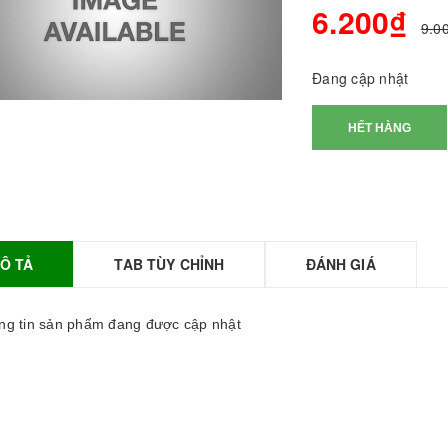
6.200₫
9.0
Đang cập nhật
HẾT HÀNG
Ô TẢ
TAB TÙY CHỈNH
ĐÁNH GIÁ
BỘT SỮA TOBEE
HANH VỊ - 300g -
OBEE FOOD | Bột
g tin sản phẩm đang được cập nhật
ữa làm Trà Sữa -
TOBEE FOOD
0.000₫
36.000₫
HỒNG TRÀ ĐẶC
IỆT 50G - ROYAL I