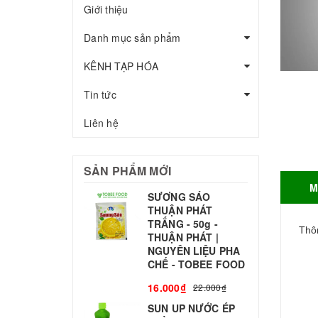
Giới thiệu
Danh mục sản phẩm
KÊNH TẠP HÓA
Tin tức
Liên hệ
SẢN PHẨM MỚI
M
SƯƠNG SÁO
THUẬN PHÁT
T
TRẮNG - 50g -
T
Thôn
THUẬN PHÁT |
S
NGUYÊN LIỆU PHA
CHẾ - TOBEE FOOD
3
16.000₫
22.000₫
SUN UP NƯỚC ÉP
B