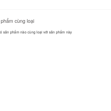
GUYÊN LIỆU PHA
HẾ - TOBEE FOOD
2.000₫
25.000₫
 phẩm cùng loại
ó sản phẩm nào cùng loại với sản phẩm này