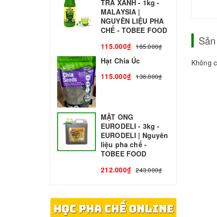
TRÀ XANH - 1kg -
N
MALAYSIA |
C
NGUYÊN LIỆU PHA
1
CHẾ - TOBEE FOOD
Sản
115.000₫
185.000₫
Hạt Chia Úc
Không c
115.000₫
136.000₫
MẬT ONG
EURODELI - 3kg -
EURODELI | Nguyên
liệu pha chế -
TOBEE FOOD
212.000₫
243.000₫