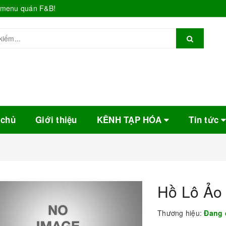
o menu quán F&B!
 chủ
Giới thiệu
KÊNH TẠP HÓA
Tin tức
Hồ Lô Ảo 
Thương hiệu:
Đang 