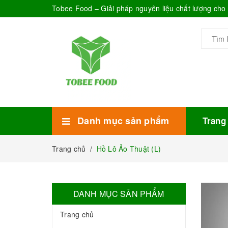
Tobee Food – Giải pháp nguyên liệu chất lượng ch
Danh mục sản phẩm
Trang
Xem thêm
Bánh Kẹo
Combo trà sữa
Thực phẩm đóng hộp
Mứt sinh tố
Bột Sữa
Topping Trà Sữa
Trang chủ
/
Hồ Lô Ảo Thuật (L)
DANH MỤC SẢN PHẨM
Trang chủ