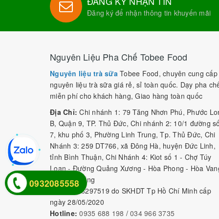
ĐĂNG KÝ NHẬN TIN
Đăng ký để nhận thông tin khuyến mãi
Nguyên Liệu Pha Chế Tobee Food
Nguyên liệu trà sữa
Tobee Food, chuyên cung cấp
nguyên liệu trà sữa giá rẻ, sỉ toàn quốc. Dạy pha ch
miễn phí cho khách hàng, Giao hàng toàn quốc
Địa Chỉ:
Chi nhánh 1: 79 Tăng Nhơn Phú, Phước Lo
B, Quận 9, TP. Thủ Đức, Chi nhánh 2: 10/1 đường s
7, khu phố 3, Phường Linh Trung, Tp. Thủ Đức, Chi
Nhánh 3: 259 DT766, xã Đông Hà, huyện Đức Linh,
tỉnh Bình Thuận, Chi Nhánh 4: Kiot số 1 - Chợ Túy
Loan - Đường Quảng Xương - Hòa Phong - Hòa Van
- TP. Đà Nẵng
0932085558
MST:
0316297519 do SKHDT Tp Hồ Chí Minh cấp
ngày 28/05/2020
Hotline:
0935 688 198
/
034 966 3735