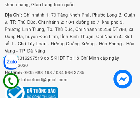
khách hàng, Giao hàng toàn quốc
Địa Chỉ:
Chi nhánh 1: 79 Tăng Nhơn Phú, Phước Long B, Quận
9, TP. Thủ Đức, Chi nhánh 2: 10/1 đường số 7, khu phố 3,
Phường Linh Trung, Tp. Thủ Đức, Chi Nhánh 3: 259 DT766, xã
Đông Hà, huyện Đức Linh, tỉnh Bình Thuận, Chi Nhánh 4: Kiot
số 1 - Chợ Túy Loan - Đường Quảng Xương - Hòa Phong - Hòa
Vang - TP. Đà Nẵng
MST:
0316297519 do SKHDT Tp Hồ Chí Minh cấp ngày
28/05/2020
Hotline:
0935 688 198
/
034 966 3735
E-mail:
tobeefood@gmail.com
MUA SẮM NGUYÊN LIỆU PHA CHẾ
CHÍNH SÁCH