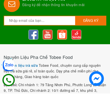
Đăng ký để nhận thông tin khuyến mãi
ĐĂNG KÝ
Nguyên Liệu Pha Chế Tobee Food
Nguyên liệu trà sữa
Tobee Food, chuyên cung cấp nguyên
liệu trà sữa giá rẻ, sỉ toàn quốc. Dạy pha chế miễn phí cho
khách hàng, Giao hàng toàn quốc
Địa Chỉ:
Chi nhánh 1: 79 Tăng Nhơn Phú, Phước Long B, Quận
9, TP. Thủ Đức, Chi nhánh 2: 10/1 đường số 7, khu phố 3,
Phường Linh Trung, Tp. Thủ Đức, Chi Nhánh 3: 259 DT766, xã
Đông Hà, huyện Đức Linh, tỉnh Bình Thuận, Chi Nhánh 4: Kiot
số 1 - Chợ Túy Loan - Đường Quảng Xương - Hòa Phong - Hòa