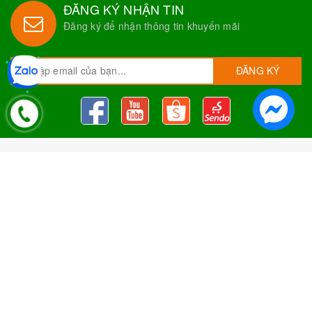
ĐĂNG KÝ NHẬN TIN
Đăng ký để nhận thông tin khuyến mãi
ĐĂNG KÝ
Nguyên Liệu Pha Chế Tobee Food
Nguyên liệu trà sữa
Tobee Food, chuyên cung cấp nguyên
liệu trà sữa giá rẻ, sỉ toàn quốc. Dạy pha chế miễn phí cho
khách hàng, Giao hàng toàn quốc
Địa Chỉ:
Chi nhánh 1: 79 Tăng Nhơn Phú, Phước Long B, Quận
9, TP. Thủ Đức, Chi nhánh 2: 10/1 đường số 7, khu phố 3,
Phường Linh Trung, Tp. Thủ Đức, Chi Nhánh 3: 259 DT766, xã
Đông Hà, huyện Đức Linh, tỉnh Bình Thuận, Chi Nhánh 4: Kiot