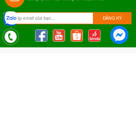
ĐĂNG KÝ
Nguyên Liệu Pha Chế Tobee Food
Nguyên liệu trà sữa
Tobee Food, chuyên cung cấp nguyên
liệu trà sữa giá rẻ, sỉ toàn quốc. Dạy pha chế miễn phí cho
khách hàng, Giao hàng toàn quốc
Địa Chỉ:
Chi nhánh 1: 79 Tăng Nhơn Phú, Phước Long B, Quận
9, TP. Thủ Đức, Chi nhánh 2: 10/1 đường số 7, khu phố 3,
Phường Linh Trung, Tp. Thủ Đức, Chi Nhánh 3: 259 DT766, xã
Đông Hà, huyện Đức Linh, tỉnh Bình Thuận, Chi Nhánh 4: Kiot
số 1 - Chợ Túy Loan - Đường Quảng Xương - Hòa Phong - Hòa
Vang - TP. Đà Nẵng