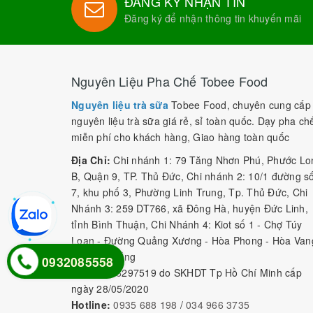
ĐĂNG KÝ NHẬN TIN
Đăng ký để nhận thông tin khuyến mãi
Nguyên Liệu Pha Chế Tobee Food
Nguyên liệu trà sữa
Tobee Food, chuyên cung cấp
nguyên liệu trà sữa giá rẻ, sỉ toàn quốc. Dạy pha ch
miễn phí cho khách hàng, Giao hàng toàn quốc
Địa Chỉ:
Chi nhánh 1: 79 Tăng Nhơn Phú, Phước Lo
B, Quận 9, TP. Thủ Đức, Chi nhánh 2: 10/1 đường s
7, khu phố 3, Phường Linh Trung, Tp. Thủ Đức, Chi
Nhánh 3: 259 DT766, xã Đông Hà, huyện Đức Linh,
tỉnh Bình Thuận, Chi Nhánh 4: Kiot số 1 - Chợ Túy
Loan - Đường Quảng Xương - Hòa Phong - Hòa Van
- TP. Đà Nẵng
0932085558
MST:
0316297519 do SKHDT Tp Hồ Chí Minh cấp
ngày 28/05/2020
Hotline:
0935 688 198
/
034 966 3735