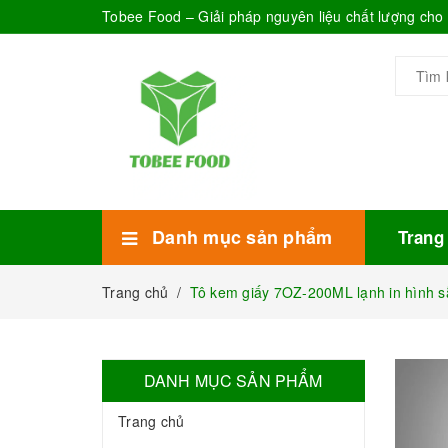
Tobee Food – Giải pháp nguyên liệu chất lượng ch
Danh mục sản phẩm
Trang
Xem thêm
Bánh Kẹo
Combo trà sữa
Thực phẩm đóng hộp
Mứt sinh tố
Bột Sữa
Topping Trà Sữa
Trang chủ
/
Tô kem giấy 7OZ-200ML lạnh in hình s
DANH MỤC SẢN PHẨM
Trang chủ