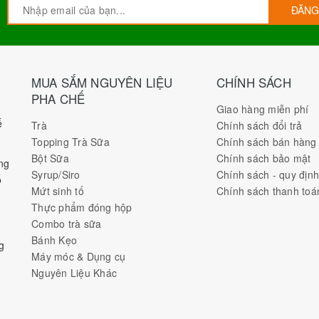
ĐĂNG
MUA SẮM NGUYÊN LIỆU
CHÍNH SÁCH
PHA CHẾ
Giao hàng miễn phí
ế
Trà
Chính sách đổi trả
Topping Trà Sữa
Chính sách bán hàng
Bột Sữa
Chính sách bảo mật
ng
Syrup/Siro
Chính sách - quy địn
ố
Mứt sinh tố
Chính sách thanh toá
Thực phẩm đóng hộp
Combo trà sữa
Bánh Kẹo
g
Máy móc & Dụng cụ
Nguyên Liệu Khác