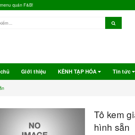
o menu quán F&B!
 chủ
Giới thiệu
KÊNH TẠP HÓA
Tin tức
ẵn
Tô kem gi
hình sẵn