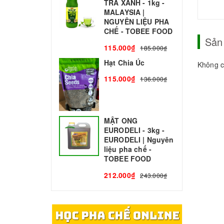
TRÀ XANH - 1kg -
N
MALAYSIA |
C
NGUYÊN LIỆU PHA
1
CHẾ - TOBEE FOOD
Sản
115.000₫
185.000₫
Hạt Chia Úc
Không c
115.000₫
136.000₫
MẬT ONG
EURODELI - 3kg -
EURODELI | Nguyên
liệu pha chế -
TOBEE FOOD
212.000₫
243.000₫