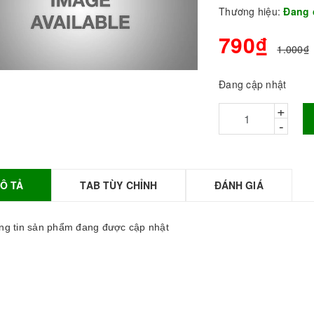
Thương hiệu:
Đang 
790₫
1.000₫
Đang cập nhật
+
-
Ô TẢ
TAB TÙY CHỈNH
ĐÁNH GIÁ
BỘT SỮA TOBEE
HANH VỊ - 300g -
OBEE FOOD | Bột
g tin sản phẩm đang được cập nhật
ữa làm Trà Sữa -
TOBEE FOOD
0.000₫
36.000₫
HỒNG TRÀ ĐẶC
IỆT 50G - ROYAL I