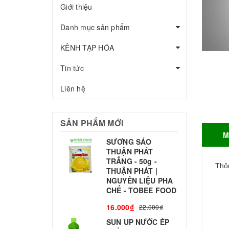
Giới thiệu
Danh mục sản phẩm
KÊNH TẠP HÓA
Tin tức
Liên hệ
SẢN PHẨM MỚI
M
SƯƠNG SÁO
THUẬN PHÁT
T
TRẮNG - 50g -
T
Thôn
THUẬN PHÁT |
S
NGUYÊN LIỆU PHA
CHẾ - TOBEE FOOD
3
16.000₫
22.000₫
SUN UP NƯỚC ÉP
B