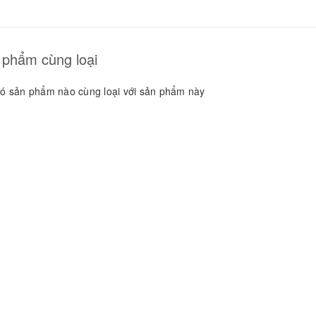
GUYÊN LIỆU PHA
HẾ - TOBEE FOOD
2.000₫
25.000₫
 phẩm cùng loại
ó sản phẩm nào cùng loại với sản phẩm này