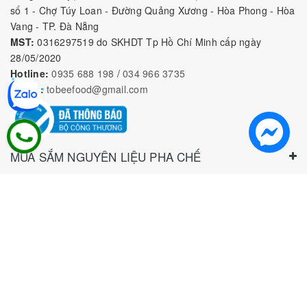
số 1 - Chợ Túy Loan - Đường Quảng Xương - Hòa Phong - Hòa
Vang - TP. Đà Nẵng
MST:
0316297519 do SKHDT Tp Hồ Chí Minh cấp ngày
28/05/2020
Hotline:
0935 688 198
/
034 966 3735
E-mail:
tobeefood@gmail.com
MUA SẮM NGUYÊN LIỆU PHA CHẾ
CHÍNH SÁCH
CHƯƠNG TRÌNH ƯU ĐÃI
Bản quyền thuộc về
CÔNG TY TNHH TOBEE FOOD
|
Cung
cấp bởi
Sapo