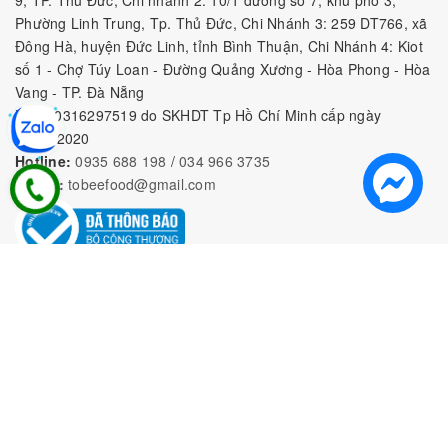
Phường Linh Trung, Tp. Thủ Đức, Chi Nhánh 3: 259 DT766, xã
Đông Hà, huyện Đức Linh, tỉnh Bình Thuận, Chi Nhánh 4: Kiot
số 1 - Chợ Túy Loan - Đường Quảng Xương - Hòa Phong - Hòa
Vang - TP. Đà Nẵng
MST:
0316297519 do SKHDT Tp Hồ Chí Minh cấp ngày
28/05/2020
Hotline:
0935 688 198
/
034 966 3735
E-mail:
tobeefood@gmail.com
MUA SẮM NGUYÊN LIỆU PHA CHẾ
CHÍNH SÁCH
CHƯƠNG TRÌNH ƯU ĐÃI