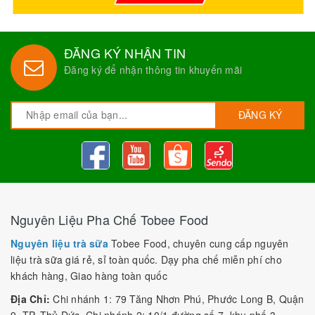
ĐĂNG KÝ NHẬN TIN
Đăng ký để nhận thông tin khuyến mãi
ĐĂNG KÝ
Nguyên Liệu Pha Chế Tobee Food
Nguyên liệu trà sữa
Tobee Food, chuyên cung cấp nguyên
liệu trà sữa giá rẻ, sỉ toàn quốc. Dạy pha chế miễn phí cho
khách hàng, Giao hàng toàn quốc
Địa Chỉ:
Chi nhánh 1: 79 Tăng Nhơn Phú, Phước Long B, Quận
9, TP. Thủ Đức, Chi nhánh 2: 10/1 đường số 7, khu phố 3,