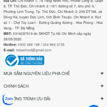
Địa Chỉ:
Chi nhánh 1: 79 Tăng Nhơn Phú, Phước Long B, Quận
9, TP. Thủ Đức, Chi nhánh 2: 10/1 đường số 7, khu phố 3,
Phường Linh Trung, Tp. Thủ Đức, Chi Nhánh 3: 259 DT766, xã
Đông Hà, huyện Đức Linh, tỉnh Bình Thuận, Chi Nhánh 4: Kiot
số 1 - Chợ Túy Loan - Đường Quảng Xương - Hòa Phong - Hòa
Vang - TP. Đà Nẵng
MST:
0316297519 do SKHDT Tp Hồ Chí Minh cấp ngày
28/05/2020
Hotline:
0935 688 198
/
034 966 3735
E-mail:
tobeefood@gmail.com
MUA SẮM NGUYÊN LIỆU PHA CHẾ
CHÍNH SÁCH
CHƯƠNG TRÌNH ƯU ĐÃI