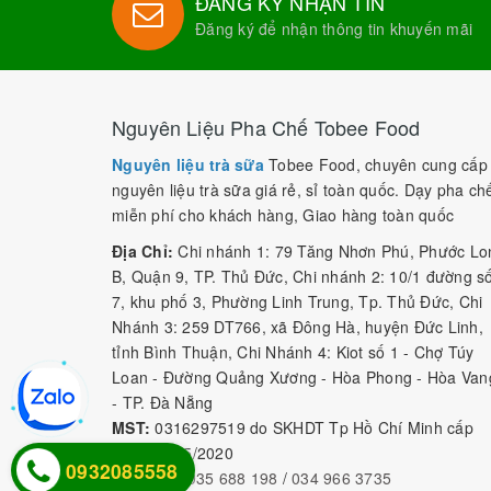
ĐĂNG KÝ NHẬN TIN
Đăng ký để nhận thông tin khuyến mãi
Nguyên Liệu Pha Chế Tobee Food
Nguyên liệu trà sữa
Tobee Food, chuyên cung cấp
nguyên liệu trà sữa giá rẻ, sỉ toàn quốc. Dạy pha ch
miễn phí cho khách hàng, Giao hàng toàn quốc
Địa Chỉ:
Chi nhánh 1: 79 Tăng Nhơn Phú, Phước Lo
B, Quận 9, TP. Thủ Đức, Chi nhánh 2: 10/1 đường s
7, khu phố 3, Phường Linh Trung, Tp. Thủ Đức, Chi
Nhánh 3: 259 DT766, xã Đông Hà, huyện Đức Linh,
tỉnh Bình Thuận, Chi Nhánh 4: Kiot số 1 - Chợ Túy
Loan - Đường Quảng Xương - Hòa Phong - Hòa Van
- TP. Đà Nẵng
MST:
0316297519 do SKHDT Tp Hồ Chí Minh cấp
ngày 28/05/2020
0932085558
Hotline:
0935 688 198
/
034 966 3735