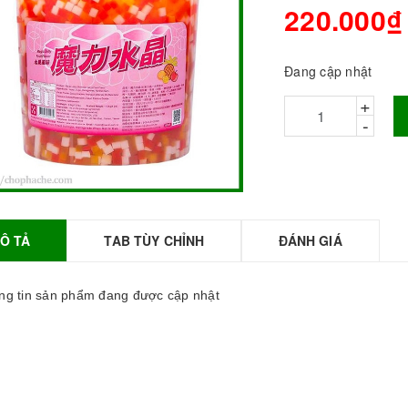
220.000₫
Đang cập nhật
+
-
Ô TẢ
TAB TÙY CHỈNH
ĐÁNH GIÁ
BỘT SỮA TOBEE
HANH VỊ - 300g -
OBEE FOOD | Bột
g tin sản phẩm đang được cập nhật
ữa làm Trà Sữa -
TOBEE FOOD
0.000₫
36.000₫
HỒNG TRÀ ĐẶC
IỆT 50G - ROYAL I