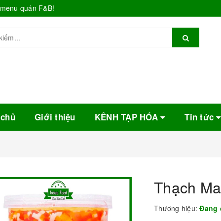
o menu quán F&B!
 chủ
Giới thiệu
KÊNH TẠP HÓA
Tin tức
Thạch Mau
Thương hiệu:
Đang 