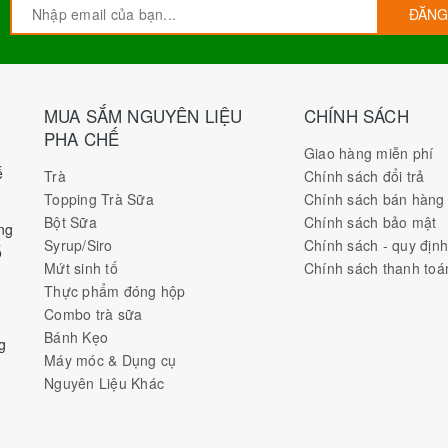
ĐĂNG
MUA SẮM NGUYÊN LIỆU
CHÍNH SÁCH
PHA CHẾ
Giao hàng miễn phí
ế
Trà
Chính sách đổi trả
Topping Trà Sữa
Chính sách bán hàng
Bột Sữa
Chính sách bảo mật
ng
Syrup/Siro
Chính sách - quy địn
ố
Mứt sinh tố
Chính sách thanh toá
Thực phẩm đóng hộp
Combo trà sữa
Bánh Kẹo
g
Máy móc & Dụng cụ
Nguyên Liệu Khác