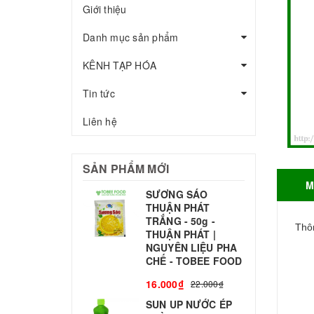
Giới thiệu
Danh mục sản phẩm
KÊNH TẠP HÓA
Tin tức
Liên hệ
SẢN PHẨM MỚI
M
SƯƠNG SÁO
THUẬN PHÁT
T
TRẮNG - 50g -
T
Thôn
THUẬN PHÁT |
S
NGUYÊN LIỆU PHA
CHẾ - TOBEE FOOD
3
16.000₫
22.000₫
SUN UP NƯỚC ÉP
B