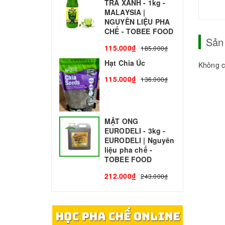
TRÀ XANH - 1kg -
N
MALAYSIA |
C
NGUYÊN LIỆU PHA
1
CHẾ - TOBEE FOOD
Sản
115.000₫
185.000₫
Hạt Chia Úc
Không c
115.000₫
136.000₫
MẬT ONG
EURODELI - 3kg -
EURODELI | Nguyên
liệu pha chế -
TOBEE FOOD
212.000₫
243.000₫