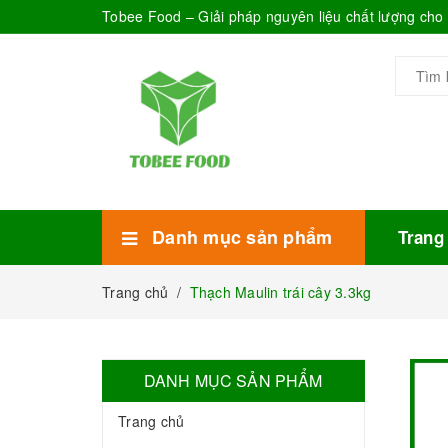
Tobee Food – Giải pháp nguyên liệu chất lượng ch
Danh mục sản phẩm
Trang
Xem thêm
Bánh Kẹo
Combo trà sữa
Thực phẩm đóng hộp
Mứt sinh tố
Bột Sữa
Topping Trà Sữa
Trang chủ
/
Thạch Maulin trái cây 3.3kg
DANH MỤC SẢN PHẨM
Trang chủ