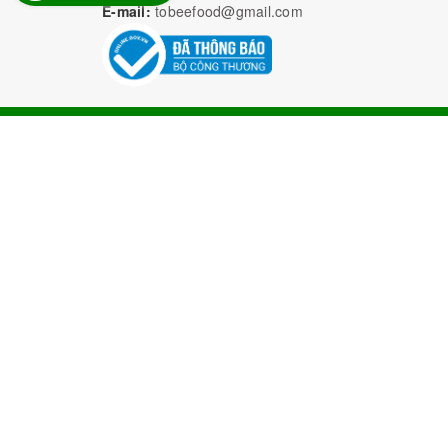
E-mail:
tobeefood@gmail.com
Bả