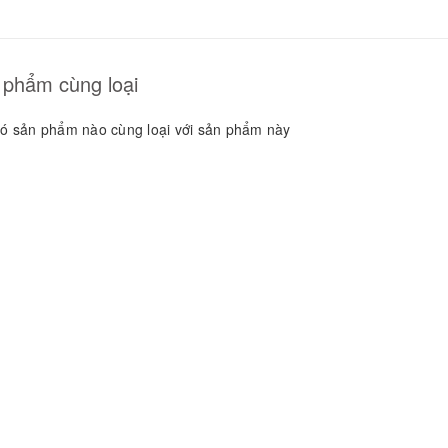
GUYÊN LIỆU PHA
HẾ - TOBEE FOOD
2.000₫
25.000₫
 phẩm cùng loại
ó sản phẩm nào cùng loại với sản phẩm này