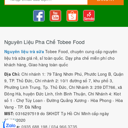
Nguyên Liệu Pha Chế Tobee Food
Nguyên liệu trà sữa
Tobee Food, chuyên cung cấp nguyên
liệu trà sữa giá rẻ, sỉ toàn quốc. Dạy pha chế miễn phí cho
khách hàng, Giao hàng toàn quốc
Địa Chỉ:
Chi nhánh 1: 79 Tăng Nhơn Phú, Phước Long B, Quận
9, TP. Thủ Đức, Chi nhánh 2: 10/1 đường số 7, khu phố 3,
Phường Linh Trung, Tp. Thủ Đức, Chi Nhánh 3: 259 DT766, xã
Đông Hà, huyện Đức Linh, tỉnh Bình Thuận, Chi Nhánh 4: Kiot
số 1 - Chợ Túy Loan - Đường Quảng Xương - Hòa Phong - Hòa
Vang - TP. Đà Nẵng
MST:
0316297519 do SKHDT Tp Hồ Chí Minh cấp ngày
28/05/2020
Hotline:
0935 688 198
/
034 966 3735