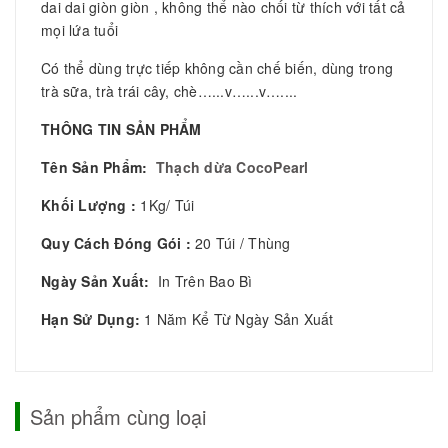
dai dai giòn giòn , không thể nào chối từ thích với tất cả
mọi lứa tuổi
Có thể dùng trực tiếp không cần chế biến, dùng trong
trà sữa, trà trái cây, chè…...v…...v…....
THÔNG TIN SẢN PHẨM
Tên Sản Phẩm:
Thạch dừa CocoPearl
Khối Lượng :
1Kg/ Túi
Quy Cách Đóng Gói :
20 Túi / Thùng
Ngày Sản Xuất:
In Trên Bao Bì
Hạn Sử Dụng:
1 Năm Kể Từ Ngày Sản Xuất
Sản phẩm cùng loại