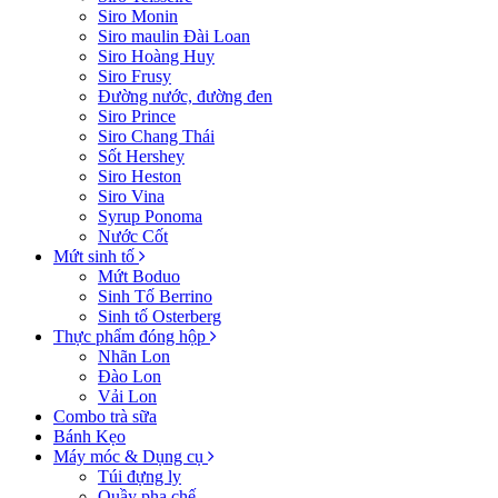
Siro Monin
Siro maulin Đài Loan
Siro Hoàng Huy
Siro Frusy
Đường nước, đường đen
Siro Prince
Siro Chang Thái
Sốt Hershey
Siro Heston
Siro Vina
Syrup Ponoma
Nước Cốt
Mứt sinh tố
Mứt Boduo
Sinh Tố Berrino
Sinh tố Osterberg
Thực phẩm đóng hộp
Nhãn Lon
Đào Lon
Vải Lon
Combo trà sữa
Bánh Kẹo
Máy móc & Dụng cụ
Túi đựng ly
Quầy pha chế