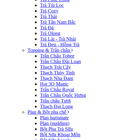
Trà Túi Lọc
Trà Cozy
Trà Thái
Trà Tân Nam Bắc
Trà Đá
Trà Olong
Trà Lài - Trà Nhài
Trà Đen - Hồng Trà
Topping & Trân châu
Trân Châu Tobee
Trân Châu Đài Loan
Thạch Trái Cây
Thạch Thủy Tinh
Thạch Nha Đam
Hạt 3Q Magic
Trân Châu Royal
Trân Châu Quốc Hưng
Trân châu Tươi
Thạch Đại Long
Plan & Bột pha chế
Plan barismate
Plan (pudding)
Bột Pha Trà Sữa
Bột Sữa Khoai Môn