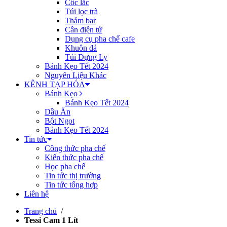
Cốc lắc
Túi lọc trà
Thảm bar
Cân điện tử
Dụng cụ pha chế cafe
Khuôn đá
Túi Đựng Ly
Bánh Kẹo Tết 2024
Nguyên Liệu Khác
KÊNH TẠP HÓA
Bánh Kẹo
Bánh Kẹo Tết 2024
Dầu Ăn
Bột Ngọt
Bánh Kẹo Tết 2024
Tin tức
Công thức pha chế
Kiến thức pha chế
Học pha chế
Tin tức thị trường
Tin tức tổng hợp
Liên hệ
Trang chủ
/
Tessi Cam 1 Lít