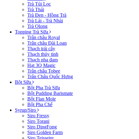
Trà Túi Lọc
Trà Thái
Trà Đen - Hồng Trà
Trà Lài - Trà Nhài
Trà Olong
Topping Trà Sữa
Trân châu Royal
Trân châu Đài Loan
Thạch trái cây
Thạch thủy tinh
Thạch nha đam
Hạt 3Q Magic
Trân châu Tobee
Trân Châu Quốc Hưng
Bột Sữa
Bột Pha Trà Sữa
Bột Pudding Barismate
Bột Flan Mole
Bột Pha Chế
Syrup/Siro
Siro Fressy
Siro Torani
Siro DingFong
Siro Golden Farm
Siro Teisseire