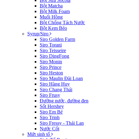
Bột Sữa Socola
Bột Matcha
Bột Milk Foam
Muối Hồng
Bột Chống Tách Nước
Bột Kem Béo
Syrup/Siro
Siro Golden Farm
Siro Torani
Siro Teisseire
Siro DingFong
Siro Monin
Siro Prince
Siro Heston
Siro Maulin Đài Loan
Siro Hàng Huy
Siro Chang Thái
Siro Frusy
Đường nước, đường đen
Sốt Hershey
Siro Em Bé
Siro Trinh
Siro Fressy - Thái Lan
Nước Cốt
Mứt sinh tố