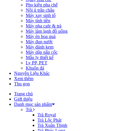
Phụ kiện pha chế
Nồi ủ trân châu
Máy xay sinh tố
Máy tính tiền
Máy pha cafe & trà
Máy làm lạnh đồ uống
Máy ép hoa quả
Máy đun nước
Máy đánh kem
Máy dập nắp cốc
Mẫu ly thiết kế
Ly PP, PET
Khuôn đá
Nguyên Liệu Khác
Xem thêm
Thu gọn
Trang chủ
Giới thiệu
Danh mục sản phẩm
Trà
Trà Royal
Trà Lộc Phát
Trà Xuân Thịnh
Trà Phúc Long