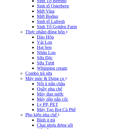
Sinh Tố Berrino
Sinh tố Osterberg
Mứt Vina
Mứt Boduo
Sinh tố Lafresh
Sinh Tố Golden Farm
Thực phẩm đóng hộp
Đào Hộp
Vải Lon
Hạt Sen
Nhãn Lon
Sữa Đặc
Sữa Tươi
Whipping cream
Combo trà sữa
Máy móc & Dụng cụ
Nồi ủ trân châu
Quầy pha chế
Máy đun nước
Máy dập nắp cốc
Ly PP, PET
Máy Tạo Bọt Cà Phê
Phụ kiện pha chế
Bình ủ trà
Chai nhựa đựng sốt