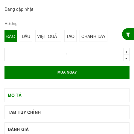
Đang cập nhật
Hương
ĐÀO
DÂU
VIỆT QUẤT
TÁO
CHANH DÂY
+
-
MUA NGAY
MÔ TẢ
TAB TÙY CHỈNH
ĐÁNH GIÁ