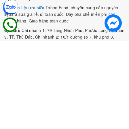
Nguyên liệu trà sữa
Tobee Food, chuyên cung cấp nguyên
liệu trà sữa giá rẻ, sỉ toàn quốc. Dạy pha chế miễn phí cho
khách hàng, Giao hàng toàn quốc
Địa Chỉ:
Chi nhánh 1: 79 Tăng Nhơn Phú, Phước Long B, Quận
9, TP. Thủ Đức, Chi nhánh 2: 10/1 đường số 7, khu phố 3,
Phường Linh Trung, Tp. Thủ Đức, Chi Nhánh 3: 259 DT766, xã
Đông Hà, huyện Đức Linh, tỉnh Bình Thuận, Chi Nhánh 4: Kiot
số 1 - Chợ Túy Loan - Đường Quảng Xương - Hòa Phong - Hòa
Vang - TP. Đà Nẵng
MST:
0316297519 do SKHDT Tp Hồ Chí Minh cấp ngày
28/05/2020
Hotline:
0935 688 198
/
034 966 3735
E-mail:
tobeefood@gmail.com
MUA SẮM NGUYÊN LIỆU PHA CHẾ