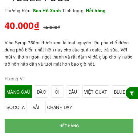
Thương hiệu:
San Hô Xanh
Tình trạng:
Hết hàng
40.000₫
55.000₫
Vina Syrup 750ml được xem là loại nguyên liệu pha chế được
dùng phổ biến nhất hiện nay cho các quán cafe, trà sữa. Với
mùi vị thơm ngon, ngọt thanh và rất đậm vị đã giúp cho ly nước
trở nên hấp dẫn và tươi mát hơn bao giờ hết.
Hương Vị
MÃNG CẦU
ĐÀO
ỔI
DÂU
VIỆT QUẤT
BLUE
SOCOLA
VẢI
CHANH DÂY
HẾT HÀNG