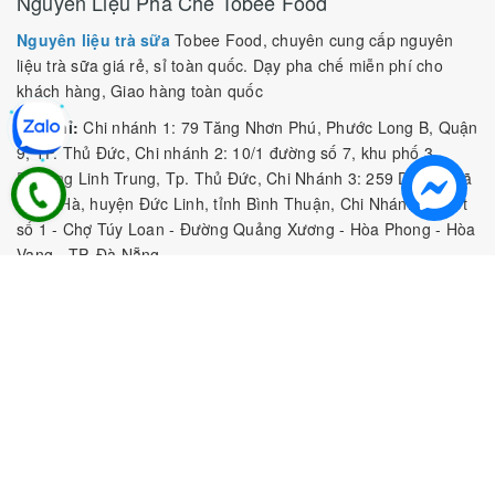
Nguyên Liệu Pha Chế Tobee Food
Nguyên liệu trà sữa
Tobee Food, chuyên cung cấp nguyên
liệu trà sữa giá rẻ, sỉ toàn quốc. Dạy pha chế miễn phí cho
khách hàng, Giao hàng toàn quốc
Địa Chỉ:
Chi nhánh 1: 79 Tăng Nhơn Phú, Phước Long B, Quận
9, TP. Thủ Đức, Chi nhánh 2: 10/1 đường số 7, khu phố 3,
Phường Linh Trung, Tp. Thủ Đức, Chi Nhánh 3: 259 DT766, xã
Đông Hà, huyện Đức Linh, tỉnh Bình Thuận, Chi Nhánh 4: Kiot
số 1 - Chợ Túy Loan - Đường Quảng Xương - Hòa Phong - Hòa
Vang - TP. Đà Nẵng
MST:
0316297519 do SKHDT Tp Hồ Chí Minh cấp ngày
28/05/2020
Hotline:
0935 688 198
/
034 966 3735
E-mail:
tobeefood@gmail.com
MUA SẮM NGUYÊN LIỆU PHA CHẾ