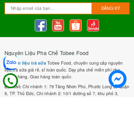
ĐĂNG KÝ
Nguyên Liệu Pha Chế Tobee Food
Nguyên liệu trà sữa
Tobee Food, chuyên cung cấp nguyên
liệu trà sữa giá rẻ, sỉ toàn quốc. Dạy pha chế miễn phí cho
khách hàng, Giao hàng toàn quốc
Địa Chỉ:
Chi nhánh 1: 79 Tăng Nhơn Phú, Phước Long B, Quận
9, TP. Thủ Đức, Chi nhánh 2: 10/1 đường số 7, khu phố 3,
Phường Linh Trung, Tp. Thủ Đức, Chi Nhánh 3: 259 DT766, xã
Đông Hà, huyện Đức Linh, tỉnh Bình Thuận, Chi Nhánh 4: Kiot
số 1 - Chợ Túy Loan - Đường Quảng Xương - Hòa Phong - Hòa
Vang - TP. Đà Nẵng
MST:
0316297519 do SKHDT Tp Hồ Chí Minh cấp ngày