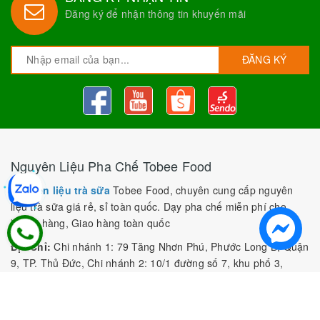
Đăng ký để nhận thông tin khuyến mãi
ĐĂNG KÝ
Nguyên Liệu Pha Chế Tobee Food
Nguyên liệu trà sữa
Tobee Food, chuyên cung cấp nguyên
liệu trà sữa giá rẻ, sỉ toàn quốc. Dạy pha chế miễn phí cho
khách hàng, Giao hàng toàn quốc
Địa Chỉ:
Chi nhánh 1: 79 Tăng Nhơn Phú, Phước Long B, Quận
9, TP. Thủ Đức, Chi nhánh 2: 10/1 đường số 7, khu phố 3,
Phường Linh Trung, Tp. Thủ Đức, Chi Nhánh 3: 259 DT766, xã
Đông Hà, huyện Đức Linh, tỉnh Bình Thuận, Chi Nhánh 4: Kiot
số 1 - Chợ Túy Loan - Đường Quảng Xương - Hòa Phong - Hòa