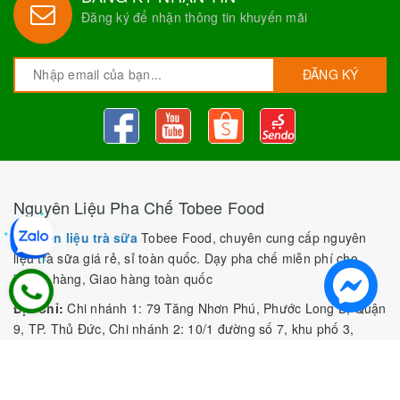
Đăng ký để nhận thông tin khuyến mãi
ĐĂNG KÝ
Nguyên Liệu Pha Chế Tobee Food
Nguyên liệu trà sữa
Tobee Food, chuyên cung cấp nguyên
liệu trà sữa giá rẻ, sỉ toàn quốc. Dạy pha chế miễn phí cho
khách hàng, Giao hàng toàn quốc
Địa Chỉ:
Chi nhánh 1: 79 Tăng Nhơn Phú, Phước Long B, Quận
9, TP. Thủ Đức, Chi nhánh 2: 10/1 đường số 7, khu phố 3,
Phường Linh Trung, Tp. Thủ Đức, Chi Nhánh 3: 259 DT766, xã
Đông Hà, huyện Đức Linh, tỉnh Bình Thuận, Chi Nhánh 4: Kiot
số 1 - Chợ Túy Loan - Đường Quảng Xương - Hòa Phong - Hòa