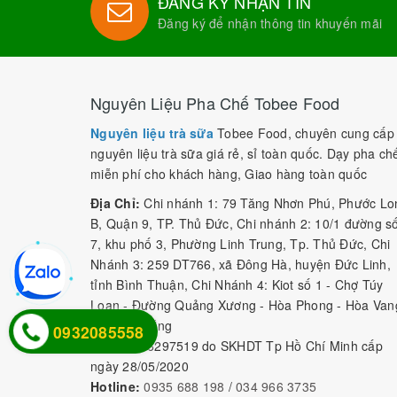
ĐĂNG KÝ NHẬN TIN
Đăng ký để nhận thông tin khuyến mãi
Nguyên Liệu Pha Chế Tobee Food
Nguyên liệu trà sữa
Tobee Food, chuyên cung cấp
nguyên liệu trà sữa giá rẻ, sỉ toàn quốc. Dạy pha ch
miễn phí cho khách hàng, Giao hàng toàn quốc
Địa Chỉ:
Chi nhánh 1: 79 Tăng Nhơn Phú, Phước Lo
B, Quận 9, TP. Thủ Đức, Chi nhánh 2: 10/1 đường s
7, khu phố 3, Phường Linh Trung, Tp. Thủ Đức, Chi
Nhánh 3: 259 DT766, xã Đông Hà, huyện Đức Linh,
tỉnh Bình Thuận, Chi Nhánh 4: Kiot số 1 - Chợ Túy
Loan - Đường Quảng Xương - Hòa Phong - Hòa Van
- TP. Đà Nẵng
0932085558
MST:
0316297519 do SKHDT Tp Hồ Chí Minh cấp
ngày 28/05/2020
Hotline:
0935 688 198
/
034 966 3735