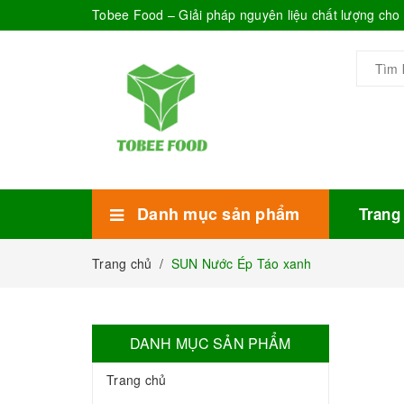
Tobee Food – Giải pháp nguyên liệu chất lượng ch
Danh mục sản phẩm
Trang
Xem thêm
Bánh Kẹo
Combo trà sữa
Thực phẩm đóng hộp
Mứt sinh tố
Bột Sữa
Topping Trà Sữa
Trang chủ
/
SUN Nước Ép Táo xanh
DANH MỤC SẢN PHẨM
Trang chủ