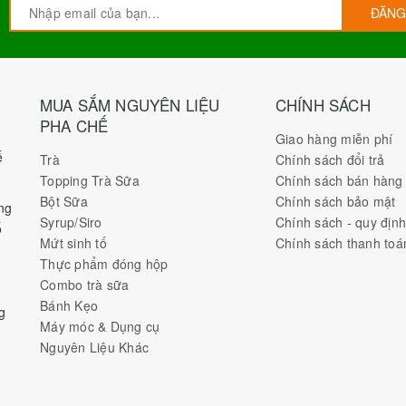
ĐĂNG
MUA SẮM NGUYÊN LIỆU
CHÍNH SÁCH
PHA CHẾ
Giao hàng miễn phí
ế
Trà
Chính sách đổi trả
Topping Trà Sữa
Chính sách bán hàng
Bột Sữa
Chính sách bảo mật
ng
Syrup/Siro
Chính sách - quy địn
ố
Mứt sinh tố
Chính sách thanh toá
Thực phẩm đóng hộp
Combo trà sữa
Bánh Kẹo
g
Máy móc & Dụng cụ
Nguyên Liệu Khác