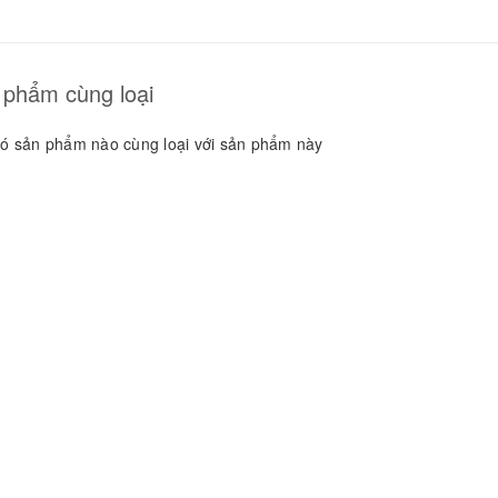
GUYÊN LIỆU PHA
HẾ - TOBEE FOOD
2.000₫
25.000₫
 phẩm cùng loại
ó sản phẩm nào cùng loại với sản phẩm này