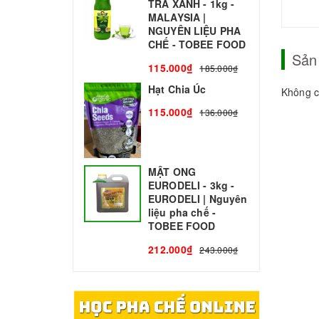
TRÀ XANH - 1kg -
N
MALAYSIA |
C
NGUYÊN LIỆU PHA
1
CHẾ - TOBEE FOOD
Sản
115.000₫
185.000₫
Hạt Chia Úc
Không c
115.000₫
136.000₫
MẬT ONG
EURODELI - 3kg -
EURODELI | Nguyên
liệu pha chế -
TOBEE FOOD
212.000₫
243.000₫