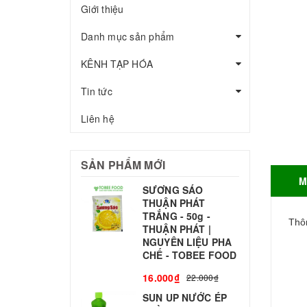
Giới thiệu
Danh mục sản phẩm
KÊNH TẠP HÓA
Tin tức
Liên hệ
SẢN PHẨM MỚI
M
SƯƠNG SÁO
THUẬN PHÁT
T
TRẮNG - 50g -
T
Thôn
THUẬN PHÁT |
S
NGUYÊN LIỆU PHA
CHẾ - TOBEE FOOD
3
16.000₫
22.000₫
SUN UP NƯỚC ÉP
B