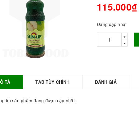
115.000₫
Đang cập nhật
+
-
Ô TẢ
TAB TÙY CHỈNH
ĐÁNH GIÁ
BỘT SỮA TOBEE
HANH VỊ - 300g -
OBEE FOOD | Bột
g tin sản phẩm đang được cập nhật
ữa làm Trà Sữa -
TOBEE FOOD
0.000₫
36.000₫
HỒNG TRÀ ĐẶC
IỆT 50G - ROYAL I