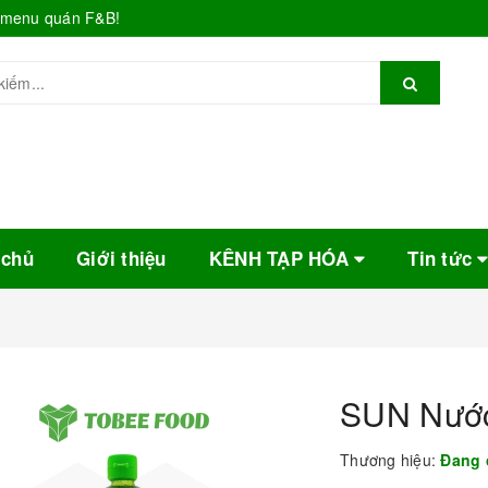
o menu quán F&B!
 chủ
Giới thiệu
KÊNH TẠP HÓA
Tin tức
SUN Nước
Thương hiệu:
Đang 