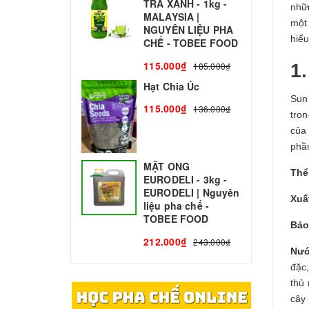
TRÀ XANH - 1kg -
N
nhữ
MALAYSIA |
C
một
NGUYÊN LIỆU PHA
1
hiể
CHẾ - TOBEE FOOD
115.000₫
185.000₫
1
Hạt Chia Úc
Sun
115.000₫
136.000₫
tro
của
phầ
MẬT ONG
Thể
EURODELI - 3kg -
EURODELI | Nguyên
Xuấ
liệu pha chế -
TOBEE FOOD
Bảo
212.000₫
243.000₫
Nướ
đặc,
thủ 
cây 