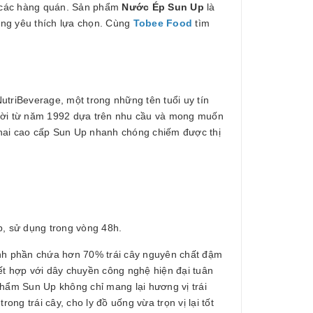
ủa các hàng quán. Sản phẩm
Nước Ép Sun Up
là
ống yêu thích lựa chọn. Cùng
Tobee Food
tìm
utriBeverage, một trong những tên tuổi uy tín
 đời từ năm 1992 dựa trên nhu cầu và mong muốn
chai cao cấp Sun Up nhanh chóng chiếm được thị
p, sử dụng trong vòng 48h.
hành phần chứa hơn 70% trái cây nguyên chất đậm
ết hợp với dây chuyền công nghệ hiện đại tuân
phẩm Sun Up không chỉ mang lại hương vị trái
g trái cây, cho ly đồ uống vừa trọn vị lại tốt