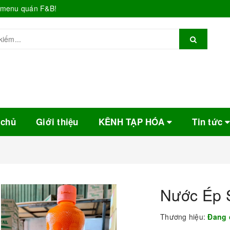
o menu quán F&B!
 chủ
Giới thiệu
KÊNH TẠP HÓA
Tin tức
Nước Ép S
Thương hiệu:
Đang 