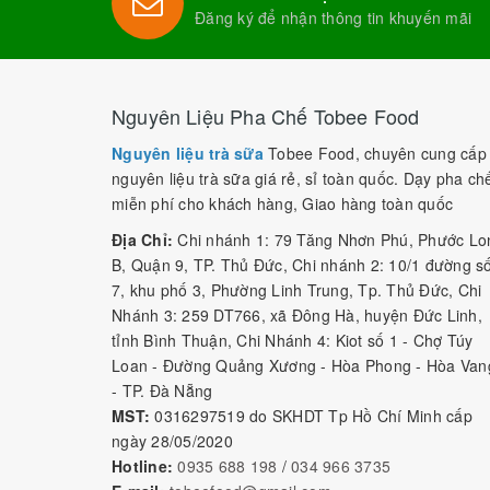
Đăng ký để nhận thông tin khuyến mãi
Nguyên Liệu Pha Chế Tobee Food
Nguyên liệu trà sữa
Tobee Food, chuyên cung cấp
nguyên liệu trà sữa giá rẻ, sỉ toàn quốc. Dạy pha ch
miễn phí cho khách hàng, Giao hàng toàn quốc
Địa Chỉ:
Chi nhánh 1: 79 Tăng Nhơn Phú, Phước Lo
B, Quận 9, TP. Thủ Đức, Chi nhánh 2: 10/1 đường s
7, khu phố 3, Phường Linh Trung, Tp. Thủ Đức, Chi
Nhánh 3: 259 DT766, xã Đông Hà, huyện Đức Linh,
tỉnh Bình Thuận, Chi Nhánh 4: Kiot số 1 - Chợ Túy
Loan - Đường Quảng Xương - Hòa Phong - Hòa Van
- TP. Đà Nẵng
MST:
0316297519 do SKHDT Tp Hồ Chí Minh cấp
ngày 28/05/2020
Hotline:
0935 688 198
/
034 966 3735