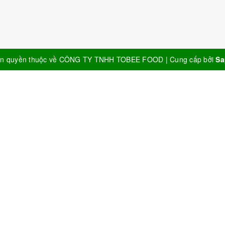
n quyền thuộc về
CÔNG TY TNHH TOBEE FOOD
|
Cung cấp bởi
Sa