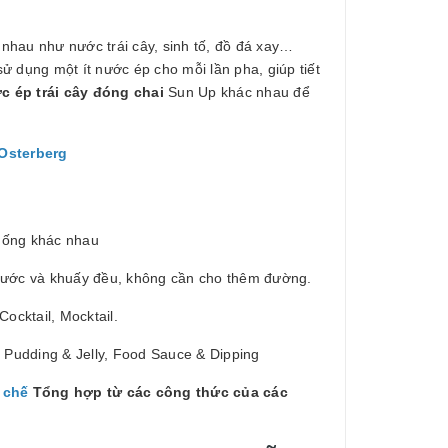
nhau như nước trái cây, sinh tố, đồ đá xay…
sử dụng một ít nước ép cho mỗi lần pha, giúp tiết
c ép trái cây đóng chai
Sun Up khác nhau để
 Osterberg
 uống khác nhau
 nước và khuấy đều, không cần cho thêm đường.
ocktail, Mocktail.
e, Pudding & Jelly, Food Sauce & Dipping
 chế
Tổng hợp từ các công thức của các