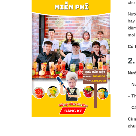
cho
Nướ
hay 
kiệm
mọi 
Có 
2
Nướ
–
Nư
–
T
–
C
Cùn
chu