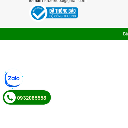
E-mail:
tobeefood@gmail.com
Bả
0932085558