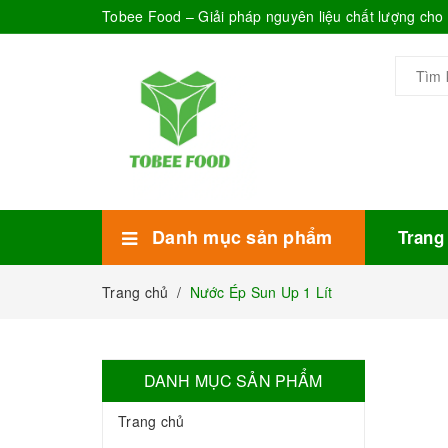
Tobee Food – Giải pháp nguyên liệu chất lượng ch
Danh mục sản phẩm
Trang
Xem thêm
Bánh Kẹo
Combo trà sữa
Thực phẩm đóng hộp
Mứt sinh tố
Bột Sữa
Topping Trà Sữa
Trang chủ
/
Nước Ép Sun Up 1 Lít
DANH MỤC SẢN PHẨM
Trang chủ