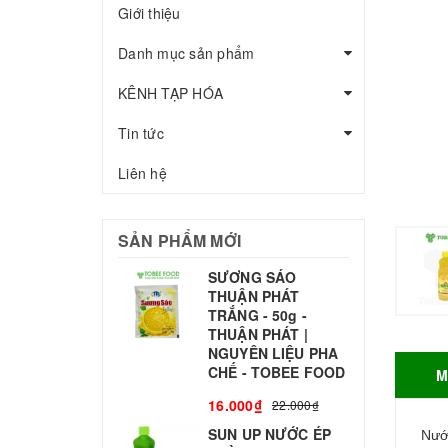
Giới thiệu
Danh mục sản phẩm
KÊNH TẠP HÓA
Tin tức
Liên hệ
SẢN PHẨM MỚI
SƯƠNG SÁO
THUẬN PHÁT
T
TRẮNG - 50g -
T
THUẬN PHÁT |
S
NGUYÊN LIỆU PHA
CHẾ - TOBEE FOOD
M
3
16.000₫
22.000₫
SUN UP NƯỚC ÉP
B
Nướ