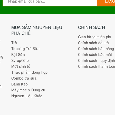
ĐĂNG
MUA SẮM NGUYÊN LIỆU
CHÍNH SÁCH
PHA CHẾ
Giao hàng miễn phí
ế
Trà
Chính sách đổi trả
Topping Trà Sữa
Chính sách bán hàng
Bột Sữa
Chính sách bảo mật
ng
Syrup/Siro
Chính sách - quy địn
ố
Mứt sinh tố
Chính sách thanh toá
Thực phẩm đóng hộp
Combo trà sữa
Bánh Kẹo
g
Máy móc & Dụng cụ
Nguyên Liệu Khác