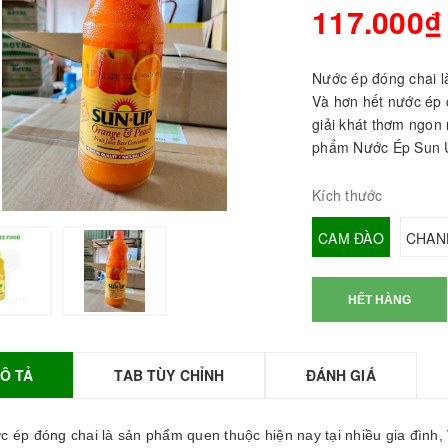
117.000₫
Nước ép đóng chai l
Và hơn hết nước ép 
giải khát thơm ngon
phẩm Nước Ép Sun Up
Kích thước
CAM ĐÀO
CHAN
BỘT SỮA TOBEE
HANH VỊ - 300g -
HẾT HÀNG
OBEE FOOD | Bột
ữa làm Trà Sữa -
TOBEE FOOD
Ô TẢ
TAB TÙY CHỈNH
ĐÁNH GIÁ
0.000₫
36.000₫
HỒNG TRÀ ĐẶC
IỆT 50G - ROYAL I
c ép đóng chai là sản phẩm quen thuộc hiện nay tại nhiều gia đình