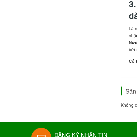
3
d
Là n
nhậ
Nướ
bởi 
Có 
Sản
Không c
ĐĂNG KÝ NHẬN TIN