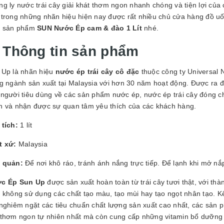
GUYÊN LIỆU PHA
ng ly nước trái cây giải khát thơm ngon nhanh chóng và tiện lợi c
HẾ - TOBEE FOOD
 trong những nhãn hiệu hiện nay được rất nhiều chủ cửa hàng đồ u
2.000₫
u sản phẩm
SUN Nước Ép cam & đào 1 Lít
nhé.
25.000₫
. Thông tin sản phẩm
 Up là nhãn hiệu
nước ép trái cây cô đặc
thuộc công ty Universal N
ng ngành sản xuất tại Malaysia với hơn 30 năm hoạt động. Được ra
 người tiêu dùng về các sản phẩm nước ép, nước ép trái cây đóng 
n và nhận được sự quan tâm yêu thích của các khách hàng.
 tích:
1 lít
t xứ:
Malaysia
 quản:
Để nơi khô ráo, tránh ánh nắng trực tiếp. Để lạnh khi mở nắ
c Ép Sun Up
được sản xuất hoàn toàn từ trái cây tươi thật, với t
 không sử dụng các chất tạo màu, tạo mùi hay tạo ngọt nhân tạo. K
nghiêm ngặt các tiêu chuẩn chất lượng sản xuất cao nhất, các sản 
thơm ngon tự nhiên nhất mà còn cung cấp những vitamin bổ dưỡng tron