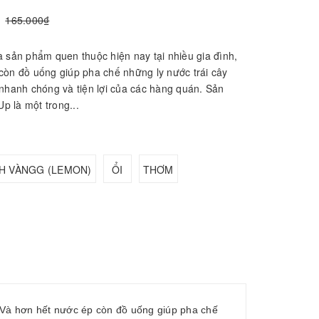
165.000₫
à sản phẩm quen thuộc hiện nay tại nhiều gia đình,
còn đồ uống giúp pha chế những ly nước trái cây
 nhanh chóng và tiện lợi của các hàng quán. Sản
 là một trong...
H VÀNGG (LEMON)
ỔI
THƠM
, Và hơn hết nước ép còn đồ uống giúp pha chế