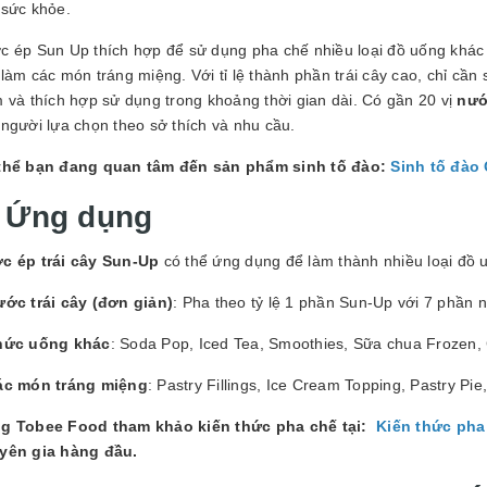
 sức khỏe.
c ép Sun Up thích hợp để sử dụng pha chế nhiều loại đồ uống khác 
làm các món tráng miệng. Với tỉ lệ thành phần trái cây cao, chỉ cần 
 và thích hợp sử dụng trong khoảng thời gian dài. Có gần 20 vị
nướ
người lựa chọn theo sở thích và nhu cầu.
thể bạn đang quan tâm đến sản phẩm sinh tố đào:
Sinh tố đào
. Ứng dụng
c ép trái cây Sun-Up
có thể ứng dụng để làm thành nhiều loại đồ
ớc trái cây (đơn giản)
: Pha theo tỷ lệ 1 phần Sun-Up với 7 phần
hức uống khác
: Soda Pop, Iced Tea, Smoothies, Sữa chua Frozen, C
ác món tráng miệng
: Pastry Fillings, Ice Cream Topping, Pastry Pi
g Tobee Food tham khảo kiến thức pha chế tại:
Kiến thức pha
yên gia hàng đầu.