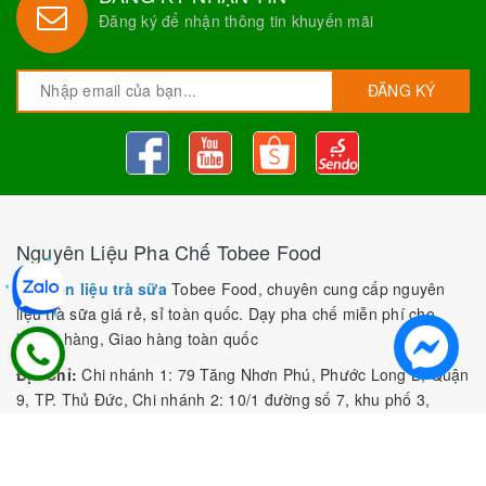
Đăng ký để nhận thông tin khuyến mãi
ĐĂNG KÝ
Nguyên Liệu Pha Chế Tobee Food
Nguyên liệu trà sữa
Tobee Food, chuyên cung cấp nguyên
liệu trà sữa giá rẻ, sỉ toàn quốc. Dạy pha chế miễn phí cho
khách hàng, Giao hàng toàn quốc
Địa Chỉ:
Chi nhánh 1: 79 Tăng Nhơn Phú, Phước Long B, Quận
9, TP. Thủ Đức, Chi nhánh 2: 10/1 đường số 7, khu phố 3,
Phường Linh Trung, Tp. Thủ Đức, Chi Nhánh 3: 259 DT766, xã
Đông Hà, huyện Đức Linh, tỉnh Bình Thuận, Chi Nhánh 4: Kiot
số 1 - Chợ Túy Loan - Đường Quảng Xương - Hòa Phong - Hòa