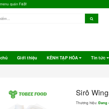
o menu quán F&B!
 chủ
Giới thiệu
KÊNH TẠP HÓA
Tin tức
Sirô Wing
Thương hiệu:
Đang 