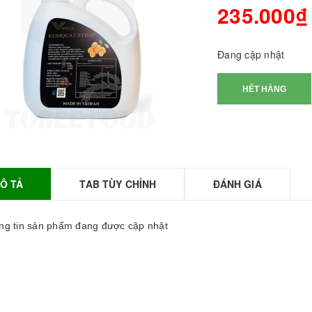
235.000₫
Đang cập nhật
HẾT HÀNG
Ô TẢ
TAB TÙY CHỈNH
ĐÁNH GIÁ
BỘT SỮA TOBEE
HANH VỊ - 300g -
OBEE FOOD | Bột
g tin sản phẩm đang được cập nhật
ữa làm Trà Sữa -
TOBEE FOOD
0.000₫
36.000₫
HỒNG TRÀ ĐẶC
IỆT 50G - ROYAL I