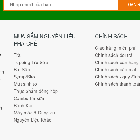
ĐĂNG
MUA SẮM NGUYÊN LIỆU
CHÍNH SÁCH
PHA CHẾ
Giao hàng miễn phí
ế
Trà
Chính sách đổi trả
Topping Trà Sữa
Chính sách bán hàng
Bột Sữa
Chính sách bảo mật
ng
Syrup/Siro
Chính sách - quy địn
ố
Mứt sinh tố
Chính sách thanh toá
Thực phẩm đóng hộp
Combo trà sữa
Bánh Kẹo
g
Máy móc & Dụng cụ
Nguyên Liệu Khác