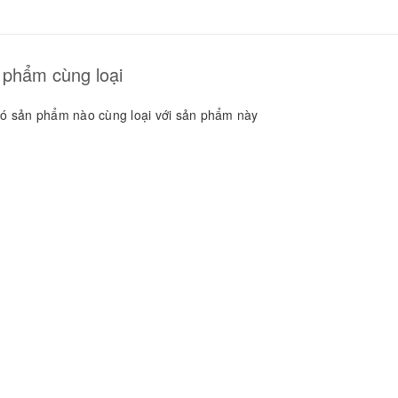
GUYÊN LIỆU PHA
HẾ - TOBEE FOOD
2.000₫
25.000₫
 phẩm cùng loại
ó sản phẩm nào cùng loại với sản phẩm này