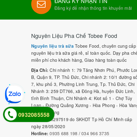
ĐĂNG KÝ NHẬN TIN
Đăng ký để nhận thông tin khuyến mãi
Nguyên Liệu Pha Chế Tobee Food
Nguyên liệu trà sữa
Tobee Food, chuyên cung cấp
nguyên liệu trà sữa giá rẻ, sỉ toàn quốc. Dạy pha ch
miễn phí cho khách hàng, Giao hàng toàn quốc
Địa Chỉ:
Chi nhánh 1: 79 Tăng Nhơn Phú, Phước Lo
B, Quận 9, TP. Thủ Đức, Chi nhánh 2: 10/1 đường s
7, khu phố 3, Phường Linh Trung, Tp. Thủ Đức, Chi
Nhánh 3: 259 DT766, xã Đông Hà, huyện Đức Linh,
tỉnh Bình Thuận, Chi Nhánh 4: Kiot số 1 - Chợ Túy
Loan - Đường Quảng Xương - Hòa Phong - Hòa Van
- TP. Đà Nẵng
0932085558
MST:
0316297519 do SKHDT Tp Hồ Chí Minh cấp
ngày 28/05/2020
Hotline:
0935 688 198
/
034 966 3735