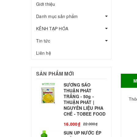
Giới thiệu
Danh mục sản phẩm
KÊNH TẠP HÓA
Tin tức
Liên hệ
SẢN PHẨM MỚI
M
SƯƠNG SÁO
THUẬN PHÁT
T
TRẮNG - 50g -
T
Thôn
THUẬN PHÁT |
S
NGUYÊN LIỆU PHA
CHẾ - TOBEE FOOD
3
16.000₫
22.000₫
SUN UP NƯỚC ÉP
B