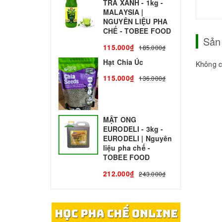
TRÀ XANH - 1kg -
N
MALAYSIA |
C
NGUYÊN LIỆU PHA
1
CHẾ - TOBEE FOOD
Sản
115.000₫
185.000₫
Hạt Chia Úc
Không c
115.000₫
136.000₫
MẬT ONG
EURODELI - 3kg -
EURODELI | Nguyên
liệu pha chế -
TOBEE FOOD
212.000₫
243.000₫