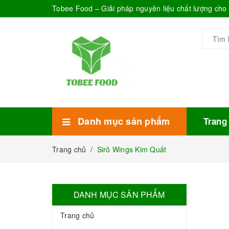
Tobee Food – Giải pháp nguyên liệu chất lượng ch
Danh mục sản phẩm
Trang
Xem thêm
Bánh Kẹo
Combo trà sữa
Thực phẩm đóng hộp
Mứt sinh tố
Bột Sữa
Topping Trà Sữa
Trang chủ
/
Sirô Wings Kim Quất
DANH MỤC SẢN PHẨM
Trang chủ