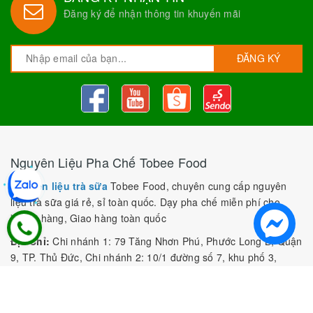
Đăng ký để nhận thông tin khuyến mãi
ĐĂNG KÝ
Nguyên Liệu Pha Chế Tobee Food
Nguyên liệu trà sữa
Tobee Food, chuyên cung cấp nguyên
liệu trà sữa giá rẻ, sỉ toàn quốc. Dạy pha chế miễn phí cho
khách hàng, Giao hàng toàn quốc
Địa Chỉ:
Chi nhánh 1: 79 Tăng Nhơn Phú, Phước Long B, Quận
9, TP. Thủ Đức, Chi nhánh 2: 10/1 đường số 7, khu phố 3,
Phường Linh Trung, Tp. Thủ Đức, Chi Nhánh 3: 259 DT766, xã
Đông Hà, huyện Đức Linh, tỉnh Bình Thuận, Chi Nhánh 4: Kiot
số 1 - Chợ Túy Loan - Đường Quảng Xương - Hòa Phong - Hòa