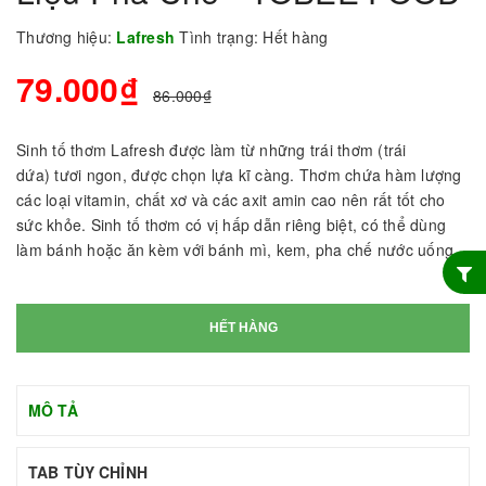
Thương hiệu:
Lafresh
Tình trạng:
Hết hàng
79.000₫
86.000₫
Sinh tố thơm Lafresh được làm từ những trái thơm (trái
dứa) tươi ngon, được chọn lựa kĩ càng. Thơm chứa hàm lượng
các loại vitamin, chất xơ và các axit amin cao nên rất tốt cho
sức khỏe. Sinh tố thơm có vị hấp dẫn riêng biệt, có thể dùng
làm bánh hoặc ăn kèm với bánh mì, kem, pha chế nước uống…
HẾT HÀNG
MÔ TẢ
TAB TÙY CHỈNH