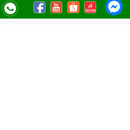
Nguyên Liệu Pha Chế Tobee Food
Nguyên liệu trà sữa
Tobee Food, chuyên cung cấp nguyên
liệu trà sữa giá rẻ, sỉ toàn quốc. Dạy pha chế miễn phí cho
khách hàng, Giao hàng toàn quốc
Địa Chỉ:
Chi nhánh 1: 79 Tăng Nhơn Phú, Phước Long B, Quận
9, TP. Thủ Đức, Chi nhánh 2: 10/1 đường số 7, khu phố 3,
Phường Linh Trung, Tp. Thủ Đức, Chi Nhánh 3: 259 DT766, xã
Đông Hà, huyện Đức Linh, tỉnh Bình Thuận, Chi Nhánh 4: Kiot
số 1 - Chợ Túy Loan - Đường Quảng Xương - Hòa Phong - Hòa
Vang - TP. Đà Nẵng
MST:
0316297519 do SKHDT Tp Hồ Chí Minh cấp ngày
28/05/2020
Hotline:
0935 688 198
/
034 966 3735
E-mail:
tobeefood@gmail.com