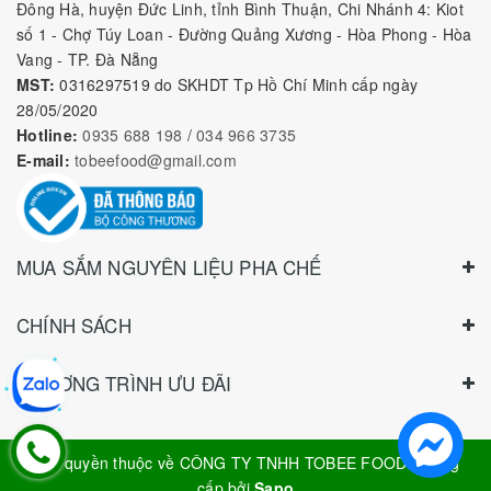
Nguyên Liệu Pha Chế Tobee Food
Nguyên liệu trà sữa
Tobee Food, chuyên cung cấp nguyên
liệu trà sữa giá rẻ, sỉ toàn quốc. Dạy pha chế miễn phí cho
khách hàng, Giao hàng toàn quốc
Địa Chỉ:
Chi nhánh 1: 79 Tăng Nhơn Phú, Phước Long B, Quận
9, TP. Thủ Đức, Chi nhánh 2: 10/1 đường số 7, khu phố 3,
Phường Linh Trung, Tp. Thủ Đức, Chi Nhánh 3: 259 DT766, xã
Đông Hà, huyện Đức Linh, tỉnh Bình Thuận, Chi Nhánh 4: Kiot
số 1 - Chợ Túy Loan - Đường Quảng Xương - Hòa Phong - Hòa
Vang - TP. Đà Nẵng
MST:
0316297519 do SKHDT Tp Hồ Chí Minh cấp ngày
28/05/2020
Hotline:
0935 688 198
/
034 966 3735
E-mail:
tobeefood@gmail.com