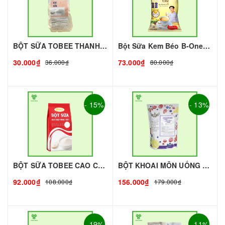
BỘT SỮA TOBEE THANH VỊ - 300g - TOBEE FOOD | Bột Sữa làm Trà Sữa - TOBEE FOOD
Bột Sữa Kem Béo B-One 1Kg I Nguyên Liệu Pha Chế - Tobee Food
30.000₫
73.000₫
36.000₫
80.000₫
- 15%
- 13%
BỘT SỮA TOBEE CAO CẤP - 1KG | NGUYÊN LIỆU PHA CHẾ
BỘT KHOAI MÔN UỐNG KING - 1kg - KING | Nguyên liệu pha chế - TOBEE FOOD
92.000₫
156.000₫
108.000₫
179.000₫
- 19%
- 11%