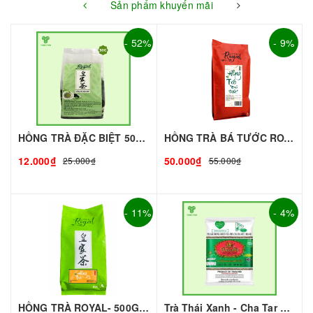
Sản phẩm khuyến mãi
- 52%
- 9%
HỒNG TRÀ ĐẶC BIỆT 50G - ROYAL I NGUYÊN LIỆU PHA CHẾ - TOBEE FOOD
HỒNG TRÀ BÁ TƯỚC ROYAL (gói 500g)
12.000₫
50.000₫
25.000₫
55.000₫
- 11%
- 4%
HỒNG TRÀ ROYAL- 500G | NGUYÊN LIỆU PHA CHẾ - TOBEE FOOD
Trà Thái Xanh - Cha Tar Mua Thái Lan Cao Cấp I Nguyên Liệu Pha Chế - TOBEE FOOD