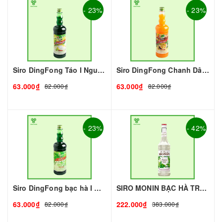
- 23%
- 23%
Siro DingFong Táo I Nguyên Liệu Pha Chế - Tobee Food
Siro DingFong Chanh Dây I Nguyên Liệu Pha Chế - Tobee Food
63.000₫
63.000₫
82.000₫
82.000₫
- 23%
- 42%
Siro DingFong bạc hà I Nguyên Liệu Pha Chế - Tobee Food
SIRO MONIN BẠC HÀ TRẮNG - 700ML - MONIN | Nguyên liệu pha chế - TOBEE FOOD
63.000₫
222.000₫
82.000₫
383.000₫