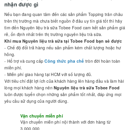
chúng tôi. Từ những dòng trà ngon nhất Việt Nam, Những loại
trân châu thơm ngon, các dòng bột pha trà sữa tự nhiên, các
loại siro từ nhưng thương hiệu lớn đều có mặt tại Công ty
chúng tôi, Cam kết đam bảo hàng luôn đủ trong kho hàng để
cung cấp đến tay bạn.
Chúng tôi cam kết mang lại những
nguyên liệu trà sữa
tốt
nhất cho bạn và khách hàng của bạn Với kinh nghiệm & các
mặt hàng phong phú,
Nguyên liệu trà sữa Tobee Food
không
chỉ là nơi bán hàng tin cậy mà còn là nơi cung cấp các sản
phẩm chất lượng, các sản phẩm
nguyên liệu trà sữa
cho các
quán cafe giải khát sang trọng nhất.
Mua Nguyên liệu trà sữa tại Tobee Food bạn sẻ
nhận được gì
Nếu bạn đang quan tâm đến các sản phẩm Topping trân châu
trên thị trường mà chưa biết nguồn ở đâu uy tín giá tốt thì hãy
tìm đến Nguyên liệu trà sữa Tobee Food cam kết sản phẩm giá
rẻ, ổn định nhất trên thị trường nguyên liệu trà sữa.
Khi mua Nguyên liệu trà sữa tại Tobee Food bạn sẻ được