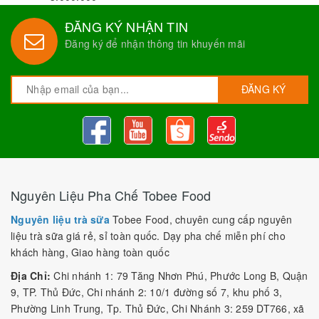
- Chế độ đổi trả hàng nếu sản phẩm kém chất lượng hoặc hư
hỏng.
- Hổ trợ và cung cấp
Công thức pha chế
tròn đời hoàn toàn
miễn phí.
- Miễn phí giao hàng tại HCM với số lượng đủ.
Với tiêu chí đặt lợi ích của khách hàng lên hàng đầu và làm hài
lòng mọi khách hàng nên
Nguyên liệu trà sữa Tobee Food
luôn được tuyển chọn những sản phẩm tốt nhất, đáp ứng mọi
yêu cầu sử dụng của người dùng.
Vận chuyển miễn phí
Vận chuyển miễn phí nội thành với đơn hàng từ
3.000.000
ĐĂNG KÝ NHẬN TIN
Đăng ký để nhận thông tin khuyến mãi
ĐĂNG KÝ