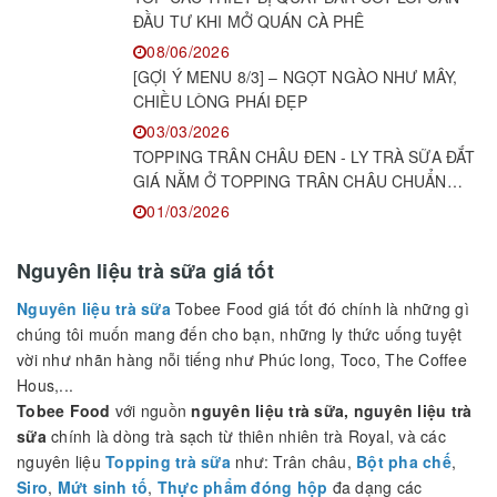
KIẾN THỨC PHA CHẾ
KEM DẺO ĐỂ ĐƯỢC BAO LÂU? CÂU TRẢ LỜI
CÓ THỂ KHIẾN NHIỀU CHỦ QUÁN BẤT NGỜ!
18/06/2026
TOP CÁC THIẾT BỊ QUẦY BAR CỐT LÕI CẦN
ĐẦU TƯ KHI MỞ QUÁN CÀ PHÊ
08/06/2026
[GỢI Ý MENU 8/3] – NGỌT NGÀO NHƯ MÂY,
CHIỀU LÒNG PHÁI ĐẸP
03/03/2026
TOPPING TRÂN CHÂU ĐEN - LY TRÀ SỮA ĐẮT
GIÁ NẰM Ở TOPPING TRÂN CHÂU CHUẨN
NGON!
01/03/2026