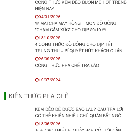
CÔNG THỨC KEM DẺO BUÔN MÊ HOT TREND
HIỆN NAY
04/01/2026
💚 MATCHA MÂY HỒNG – MÓN ĐỒ UỐNG
"CHẠM CẢM XÚC" CHO DỊP 20/10 🌸
18/10/2025
4 CÔNG THỨC ĐỒ UỐNG CHO DỊP TẾT
TRUNG THU – BÍ QUYẾT HÚT KHÁCH QUÁN
F&B
26/09/2025
CÔNG THỨC PHA CHẾ TRÀ ĐÀO
19/07/2024