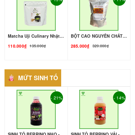
Matcha Uji Culinary Nhật gói 100gr | Nguyên liệu pha chế - TOBEE FOOD
BỘT CAO NGUYÊN CHẤT THƯỢNG HẠNG - 1KG I TOBEE FOOD
110.000₫
285.000₫
135.000₫
320.000₫
MỨT SINH TỐ
- 21%
- 14%
SINH TỐ BERRINO NHO - 1L - BERRINO | Mứt - Sinh Tố làm Trà Sữa - TOBEE FOOD
SINH TỐ BERRINO VẢI - 1L - BERRINO | Mứt - Sinh Tố làm Trà Sữa - TOBEE FOOD