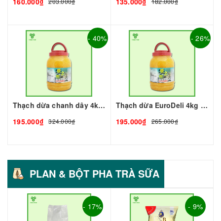
160.000₫
135.000₫
203.000₫
182.000₫
- 40%
- 26%
Thạch dừa chanh dây 4kg I Nguyên Liệu Pha Chế - Tobee Food
Thạch dừa EuroDeli 4kg I Nguyên Liệu Pha Chế - Tobee Food
195.000₫
195.000₫
324.000₫
265.000₫
PLAN & BỘT PHA TRÀ SỮA
- 17%
- 9%