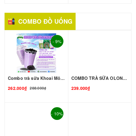
COMBO ĐỒ UỐNG
- 9%
Combo trà sữa Khoai Môn-Lớn
COMBO TRÀ SỮA OLONG Chuẩn Vị Đài Loan – Thơm Ngon Độc Đáo – Combo Tiện Lợi
262.000₫
239.000₫
288.000₫
- 10%