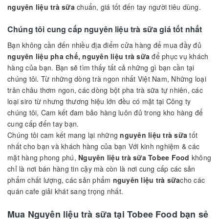
Nguyên liệu trà sữa giá tốt
Nguyên liệu trà sữa
Tobee Food giá tốt đó chính là những gì
chúng tôi muốn mang đến cho bạn, những ly thức uống tuyệt
vời như nhãn hàng nỗi tiếng như Phúc long, Toco, The Coffee
Hous,...
Tobee Food
với nguồn
nguyên liệu trà sữa, nguyên liệu trà
sữa
chính là dòng trà sạch từ thiên nhiên trà Royal, và các
nguyên liệu
Topping trà sữa
như: Trân châu,
Bột pha chế
,
Siro
,
Mứt sinh tố
,
Thực phẩm đóng hộp
đa dạng các
nguyên liệu trà sữa
chuẩn, giá tốt đến tay người tiêu dùng.
Chúng tôi cung cấp nguyên liệu trà sữa giá tốt nhất
Bạn không cần đến nhiều địa điểm cửa hàng để mua đầy đủ
nguyên liệu pha chế, nguyên liệu trà sữa
để phục vụ khách
hàng của bạn. Bạn sẽ tìm thấy tất cả những gì bạn cần tại