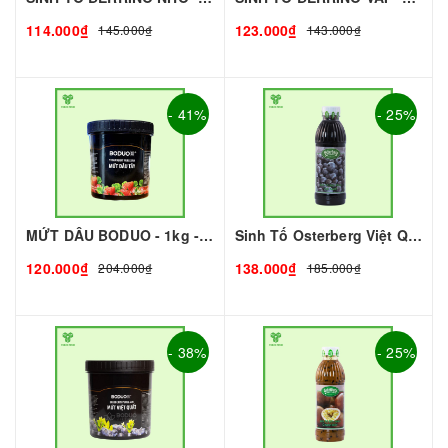
114.000₫
123.000₫
145.000₫
143.000₫
- 41%
- 25%
MỨT DÂU BODUO - 1kg - DOBUO | Mứt - Sinh Tố làm Trà Sữa - TOBEE FOOD
Sinh Tố Osterberg Việt Quất I Nguyên Liệu Pha Chế - Trà Trái Cây - Tobee Food
120.000₫
138.000₫
204.000₫
185.000₫
- 38%
- 25%