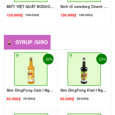
MỨT VIỆT QUẤT BODUO- 1kg - BODUO | Mứt - Sinh Tố làm Trà Sữa - TOBEE FOOD
Sinh tố osterbeg Chanh Dây 1L I Nguyên Liệu Pha Chế - Trà Trái Cây - Tobee Food
120.000₫
126.000₫
194.000₫
168.000₫
SYRUP /SIRO
- 20%
- 23%
Siro DingFong Cam I Nguyên Liệu Pha Chế - Tobee Food
Siro DingFong Kiwi I Nguyên Liệu Pha Chế - Tobee Food
63.000₫
63.000₫
79.000₫
82.000₫