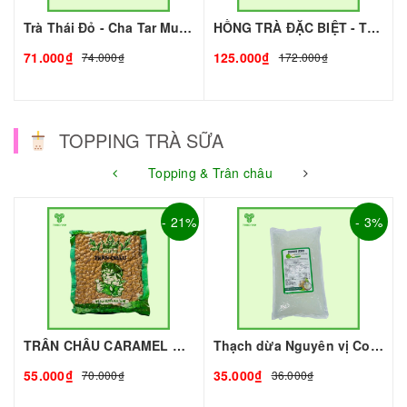
Trà Thái Đỏ - Cha Tar Mua Thái Lan Cao Cấp I Nguyên Liệu Pha Chế - Tobee Food
HỒNG TRÀ ĐẶC BIỆT - TRÀ XUÂN THỊNH I NGUYÊN LIỆU PHA CHẾ - TOBEE FOOD
71.000₫
125.000₫
74.000₫
172.000₫
TOPPING TRÀ SỮA
Topping & Trân châu
- 21%
- 3%
TRÂN CHÂU CARAMEL ROYAL - 2kg - ROYAL | Topping làm Trà Sữa - TOBEE FOOD
Thạch dừa Nguyên vị Coconut 1kg I Nguyên Liệu Pha Chế - Tobee Food
55.000₫
35.000₫
70.000₫
36.000₫