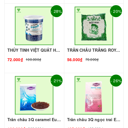
- 28%
- 20%
THỦY TINH VIỆT QUẤT HÙNG CHƯƠNG - 1kg | Topping làm Trà Sữa - TOBEE FOOD
TRÂN CHÂU TRẮNG ROYAL - 500g - ROYAL | Topping làm Trà Sữa - TOBEE FOOD
72.000₫
56.000₫
100.000₫
70.000₫
- 21%
- 26%
Trân châu 3Q caramel Eurodeli I Nguyên Liệu Pha Chế - Tobee Food
Trân châu 3Q ngọc trai Eurodeli I Nguyên Liệu Pha Chế - Tobee Food