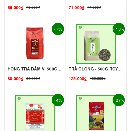
65.000₫
71.000₫
73.000₫
74.000₫
- 7%
- 18%
HỒNG TRÀ ĐẬM VỊ 500G - ROYAL I NGUYÊN LIỆU PHA CHẾ - TOBEE FOOD
TRÀ OLONG - 500G ROYAL I NGUYÊN LIỆU PHA CHẾ - TOBEE FOOD
80.000₫
125.000₫
86.000₫
152.000₫
- 4%
- 27%