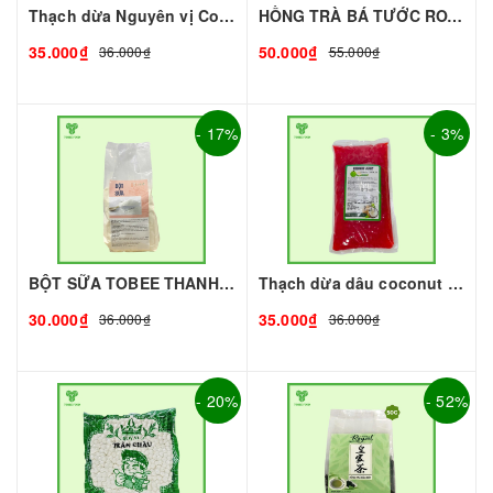
Thạch dừa Nguyên vị Coconut 1kg I Nguyên Liệu Pha Chế - Tobee Food
HỒNG TRÀ BÁ TƯỚC ROYAL (gói 500g)
35.000₫
50.000₫
36.000₫
55.000₫
- 17%
- 3%
BỘT SỮA TOBEE THANH VỊ - 300g - TOBEE FOOD | Bột Sữa làm Trà Sữa - TOBEE FOOD
Thạch dừa dâu coconut 1kg I Nguyên Liệu Pha Chế - Tobee Food
30.000₫
35.000₫
36.000₫
36.000₫
- 20%
- 52%