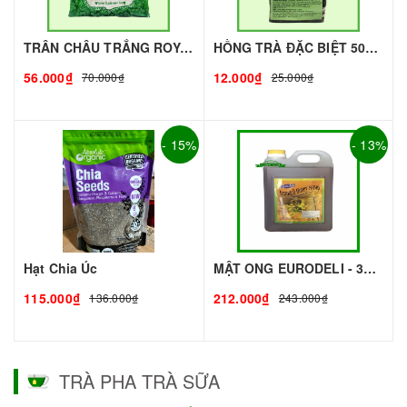
TRÂN CHÂU TRẮNG ROYAL - 500g - ROYAL | Topping làm Trà Sữa - TOBEE FOOD
HỒNG TRÀ ĐẶC BIỆT 50G - ROYAL I NGUYÊN LIỆU PHA CHẾ - TOBEE FOOD
56.000₫
12.000₫
70.000₫
25.000₫
- 15%
- 13%
Hạt Chia Úc
MẬT ONG EURODELI - 3kg - EURODELI | Nguyên liệu pha chế - TOBEE FOOD
115.000₫
212.000₫
136.000₫
243.000₫
TRÀ PHA TRÀ SỮA