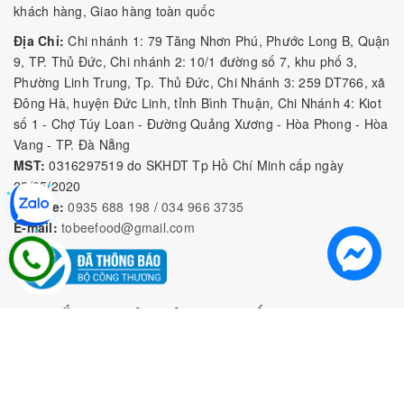
khách hàng, Giao hàng toàn quốc
Địa Chỉ:
Chi nhánh 1: 79 Tăng Nhơn Phú, Phước Long B, Quận
9, TP. Thủ Đức, Chi nhánh 2: 10/1 đường số 7, khu phố 3,
Phường Linh Trung, Tp. Thủ Đức, Chi Nhánh 3: 259 DT766, xã
Đông Hà, huyện Đức Linh, tỉnh Bình Thuận, Chi Nhánh 4: Kiot
số 1 - Chợ Túy Loan - Đường Quảng Xương - Hòa Phong - Hòa
Vang - TP. Đà Nẵng
MST:
0316297519 do SKHDT Tp Hồ Chí Minh cấp ngày
28/05/2020
Hotline:
0935 688 198
/
034 966 3735
E-mail:
tobeefood@gmail.com
MUA SẮM NGUYÊN LIỆU PHA CHẾ
CHÍNH SÁCH