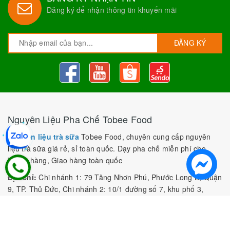
Đăng ký để nhận thông tin khuyến mãi
ĐĂNG KÝ
Nguyên Liệu Pha Chế Tobee Food
Nguyên liệu trà sữa
Tobee Food, chuyên cung cấp nguyên
liệu trà sữa giá rẻ, sỉ toàn quốc. Dạy pha chế miễn phí cho
khách hàng, Giao hàng toàn quốc
Địa Chỉ:
Chi nhánh 1: 79 Tăng Nhơn Phú, Phước Long B, Quận
9, TP. Thủ Đức, Chi nhánh 2: 10/1 đường số 7, khu phố 3,
Phường Linh Trung, Tp. Thủ Đức, Chi Nhánh 3: 259 DT766, xã
Đông Hà, huyện Đức Linh, tỉnh Bình Thuận, Chi Nhánh 4: Kiot
số 1 - Chợ Túy Loan - Đường Quảng Xương - Hòa Phong - Hòa