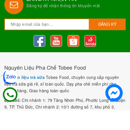
Đăng ký để nhận thông tin khuyến mãi
ĐĂNG KÝ
Nguyên Liệu Pha Chế Tobee Food
Nguyên liệu trà sữa
Tobee Food, chuyên cung cấp nguyên
liệu trà sữa giá rẻ, sỉ toàn quốc. Dạy pha chế miễn phí cho
khách hàng, Giao hàng toàn quốc
Địa Chỉ:
Chi nhánh 1: 79 Tăng Nhơn Phú, Phước Long B, Quận
9, TP. Thủ Đức, Chi nhánh 2: 10/1 đường số 7, khu phố 3,
Phường Linh Trung, Tp. Thủ Đức, Chi Nhánh 3: 259 DT766, xã
Đông Hà, huyện Đức Linh, tỉnh Bình Thuận, Chi Nhánh 4: Kiot
số 1 - Chợ Túy Loan - Đường Quảng Xương - Hòa Phong - Hòa