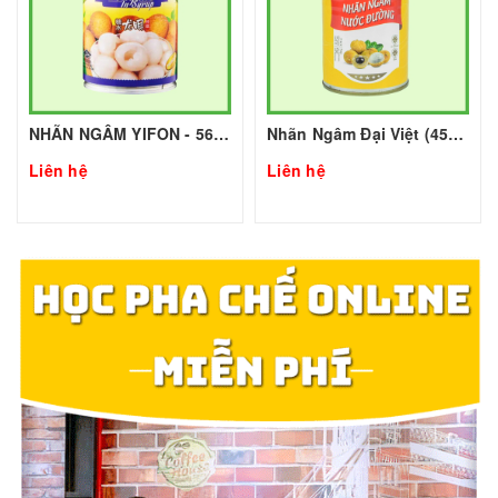
NHÃN NGÂM YIFON - 565g - YIFON | Thực phẩm đóng hộp - TOBEE FOOD
Nhãn Ngâm Đại Việt (450g) | Nguyên Liệu Pha Chế Giá Sỉ Tp.HCM - Tobee Food
Liên hệ
Liên hệ