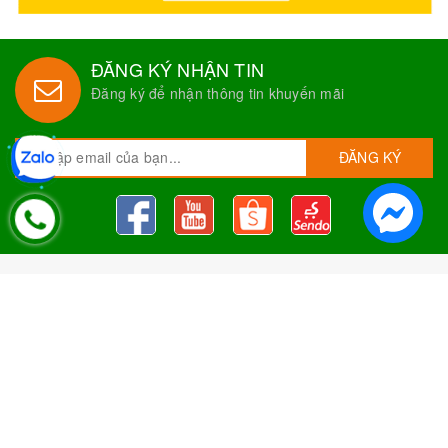
ĐĂNG KÝ NHẬN TIN
Đăng ký để nhận thông tin khuyến mãi
ĐĂNG KÝ
Nguyên Liệu Pha Chế Tobee Food
Nguyên liệu trà sữa
Tobee Food, chuyên cung cấp nguyên
liệu trà sữa giá rẻ, sỉ toàn quốc. Dạy pha chế miễn phí cho
khách hàng, Giao hàng toàn quốc
Địa Chỉ:
Chi nhánh 1: 79 Tăng Nhơn Phú, Phước Long B, Quận
9, TP. Thủ Đức, Chi nhánh 2: 10/1 đường số 7, khu phố 3,