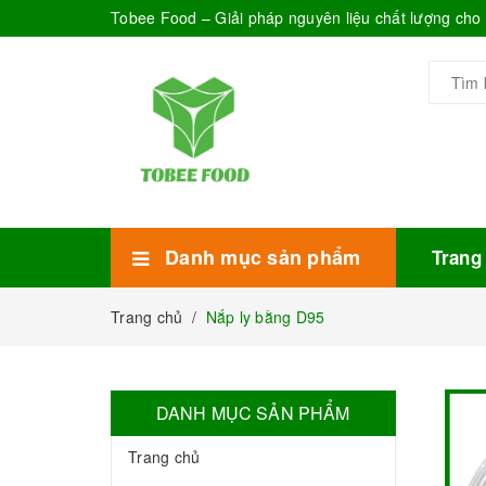
Tobee Food – Giải pháp nguyên liệu chất lượng ch
Danh mục sản phẩm
Trang
Xem thêm
Bánh Kẹo
Combo trà sữa
Thực phẩm đóng hộp
Mứt sinh tố
Bột Sữa
Topping Trà Sữa
Trang chủ
/
Nắp ly bằng D95
DANH MỤC SẢN PHẨM
Trang chủ