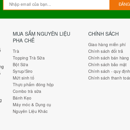
ĐĂNG
MUA SẮM NGUYÊN LIỆU
CHÍNH SÁCH
PHA CHẾ
Giao hàng miễn phí
ế
Trà
Chính sách đổi trả
Topping Trà Sữa
Chính sách bán hàng
Bột Sữa
Chính sách bảo mật
ng
Syrup/Siro
Chính sách - quy địn
ố
Mứt sinh tố
Chính sách thanh toá
Thực phẩm đóng hộp
Combo trà sữa
Bánh Kẹo
g
Máy móc & Dụng cụ
Nguyên Liệu Khác