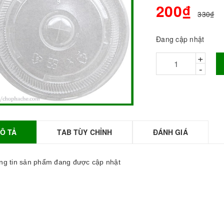
200₫
330₫
Đang cập nhật
+
-
Ô TẢ
TAB TÙY CHỈNH
ĐÁNH GIÁ
BỘT SỮA TOBEE
HANH VỊ - 300g -
OBEE FOOD | Bột
g tin sản phẩm đang được cập nhật
ữa làm Trà Sữa -
TOBEE FOOD
0.000₫
36.000₫
HỒNG TRÀ ĐẶC
IỆT 50G - ROYAL I