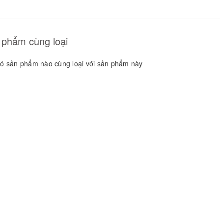
GUYÊN LIỆU PHA
HẾ - TOBEE FOOD
2.000₫
25.000₫
 phẩm cùng loại
ó sản phẩm nào cùng loại với sản phẩm này