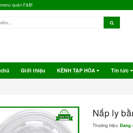
o menu quán F&B!
 chủ
Giới thiệu
KÊNH TẠP HÓA
Tin tức
Nắp ly b
Thương hiệu:
Đang 