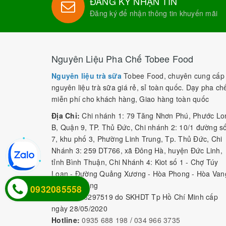
ĐĂNG KÝ NHẬN TIN
Đăng ký để nhận thông tin khuyến mãi
Nguyên Liệu Pha Chế Tobee Food
Nguyên liệu trà sữa
Tobee Food, chuyên cung cấp
nguyên liệu trà sữa giá rẻ, sỉ toàn quốc. Dạy pha ch
miễn phí cho khách hàng, Giao hàng toàn quốc
Địa Chỉ:
Chi nhánh 1: 79 Tăng Nhơn Phú, Phước Lo
B, Quận 9, TP. Thủ Đức, Chi nhánh 2: 10/1 đường s
7, khu phố 3, Phường Linh Trung, Tp. Thủ Đức, Chi
Nhánh 3: 259 DT766, xã Đông Hà, huyện Đức Linh,
tỉnh Bình Thuận, Chi Nhánh 4: Kiot số 1 - Chợ Túy
Loan - Đường Quảng Xương - Hòa Phong - Hòa Van
- TP. Đà Nẵng
0932085558
MST:
0316297519 do SKHDT Tp Hồ Chí Minh cấp
ngày 28/05/2020
Hotline:
0935 688 198
/
034 966 3735