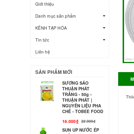
Giới thiệu
Danh mục sản phẩm
KÊNH TẠP HÓA
Tin tức
Liên hệ
SẢN PHẨM MỚI
M
SƯƠNG SÁO
THUẬN PHÁT
T
TRẮNG - 50g -
T
Thôn
THUẬN PHÁT |
S
NGUYÊN LIỆU PHA
CHẾ - TOBEE FOOD
3
16.000₫
22.000₫
SUN UP NƯỚC ÉP
B