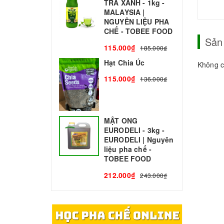
TRÀ XANH - 1kg -
N
MALAYSIA |
C
NGUYÊN LIỆU PHA
1
CHẾ - TOBEE FOOD
Sản
115.000₫
185.000₫
Hạt Chia Úc
Không c
115.000₫
136.000₫
MẬT ONG
EURODELI - 3kg -
EURODELI | Nguyên
liệu pha chế -
TOBEE FOOD
212.000₫
243.000₫