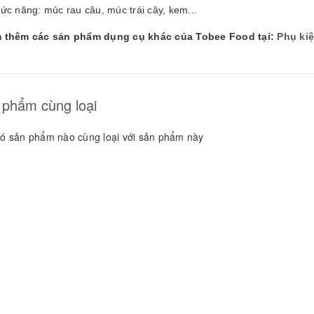
GUYÊN LIỆU PHA
ức năng: múc rau câu, múc trái cây, kem...
HẾ - TOBEE FOOD
 thêm các sản phẩm dụng cụ khác của Tobee Food tại:
Phụ ki
2.000₫
25.000₫
 phẩm cùng loại
ó sản phẩm nào cùng loại với sản phẩm này