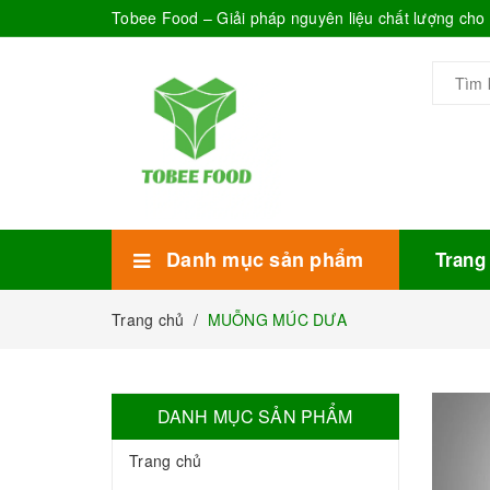
Tobee Food – Giải pháp nguyên liệu chất lượng ch
Danh mục sản phẩm
Trang
Xem thêm
Bánh Kẹo
Combo trà sữa
Thực phẩm đóng hộp
Mứt sinh tố
Bột Sữa
Topping Trà Sữa
Trang chủ
/
MUỖNG MÚC DƯA
DANH MỤC SẢN PHẨM
Trang chủ