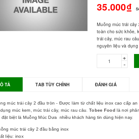
35.000₫
5
Muỗng múc trái cây 2
toàn cho sức khỏe, 
trái cây, múc rau c
nguyên liệu và dụng 
+
-
Ô TẢ
TAB TÙY CHỈNH
ĐÁNH GIÁ
BỘT SỮA TOBEE
HANH VỊ - 300g -
OBEE FOOD | Bột
g múc trái cây 2 đầu tròn - Được làm từ chất liệu inox cao cấp an
ữa làm Trà Sữa -
TOBEE FOOD
n dụng múc kem, múc trái cây, múc rau câu.
Tobee Food
là nơi phâ
, đặt biệt là Muỗng Múc Dưa
nhiều khách hàng tin dùng hiện nay.
0.000₫
36.000₫
HỒNG TRÀ ĐẶC
uỗng múc trái cây 2 đầu bằng inox
IỆT 50G - ROYAL I
ất liệu: inox