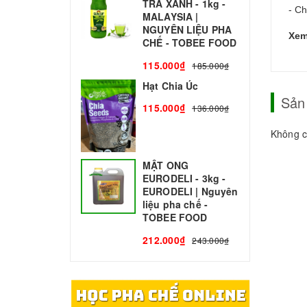
TRÀ XANH - 1kg -
N
- Ch
MALAYSIA |
C
NGUYÊN LIỆU PHA
Xem
1
CHẾ - TOBEE FOOD
115.000₫
185.000₫
Hạt Chia Úc
Sản
115.000₫
136.000₫
Không c
MẬT ONG
EURODELI - 3kg -
EURODELI | Nguyên
liệu pha chế -
TOBEE FOOD
212.000₫
243.000₫