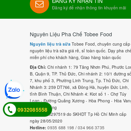
ĐĂNG KÝ NHẬN TIN
Đăng ký để nhận thông tin khuyến mãi
Nguyên Liệu Pha Chế Tobee Food
Nguyên liệu trà sữa
Tobee Food, chuyên cung cấp
nguyên liệu trà sữa giá rẻ, sỉ toàn quốc. Dạy pha ch
miễn phí cho khách hàng, Giao hàng toàn quốc
Địa Chỉ:
Chi nhánh 1: 79 Tăng Nhơn Phú, Phước Lo
B, Quận 9, TP. Thủ Đức, Chi nhánh 2: 10/1 đường s
7, khu phố 3, Phường Linh Trung, Tp. Thủ Đức, Chi
Nhánh 3: 259 DT766, xã Đông Hà, huyện Đức Linh,
tỉnh Bình Thuận, Chi Nhánh 4: Kiot số 1 - Chợ Túy
Loan - Đường Quảng Xương - Hòa Phong - Hòa Van
- TP. Đà Nẵng
0932085558
MST:
0316297519 do SKHDT Tp Hồ Chí Minh cấp
ngày 28/05/2020
Hotline:
0935 688 198
/
034 966 3735