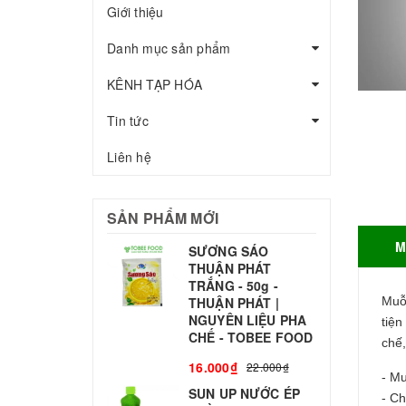
Giới thiệu
Danh mục sản phẩm
KÊNH TẠP HÓA
Tin tức
Liên hệ
SẢN PHẨM MỚI
M
SƯƠNG SÁO
THUẬN PHÁT
T
TRẮNG - 50g -
T
THUẬN PHÁT |
Muỗn
S
NGUYÊN LIỆU PHA
tiệ
CHẾ - TOBEE FOOD
chế
3
16.000₫
22.000₫
- M
SUN UP NƯỚC ÉP
B
- Ch