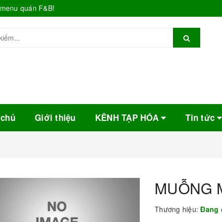
o menu quán F&B!
 chủ
Giới thiệu
KÊNH TẠP HÓA
Tin tức
MUỖNG 
Thương hiệu:
Đang 