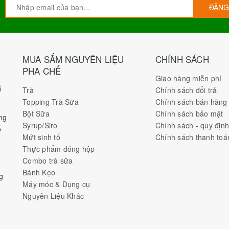
ĐĂNG
MUA SẮM NGUYÊN LIỆU
CHÍNH SÁCH
PHA CHẾ
Giao hàng miễn phí
ế
Trà
Chính sách đổi trả
Topping Trà Sữa
Chính sách bán hàng
Bột Sữa
Chính sách bảo mật
ng
Syrup/Siro
Chính sách - quy địn
ố
Mứt sinh tố
Chính sách thanh toá
Thực phẩm đóng hộp
Combo trà sữa
Bánh Kẹo
g
Máy móc & Dụng cụ
Nguyên Liệu Khác