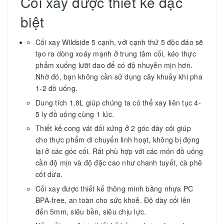
Cối xay được thiết kế đặc
biệt
Cối xay Wildside 5 cạnh, với cạnh thứ 5 độc đáo sẽ
tạo ra dòng xoáy mạnh ở trung tâm cối, kéo thực
phẩm xuống lưỡi dao để có độ nhuyễn mịn hơn.
Nhờ đó, bạn không cần sử dụng cây khuấy khi pha
1-2 đồ uống.
Dung tích 1.8L giúp chúng ta có thể xay liên tục 4-
5 ly đồ uống cùng 1 lúc.
Thiết kế cong vát đối xứng ở 2 góc đáy cối giúp
cho thực phẩm di chuyển linh hoạt, không bị đọng
lại ở các góc cối. Rất phù hợp với các món đồ uống
cần độ mịn và độ đặc cao như chanh tuyết, cà phê
cốt dừa.
Cối xay được thiết kế thông minh bằng nhựa PC
BPA-free, an toàn cho sức khoẻ. Độ dày cối lên
đến 5mm, siêu bền, siêu chịu lực.