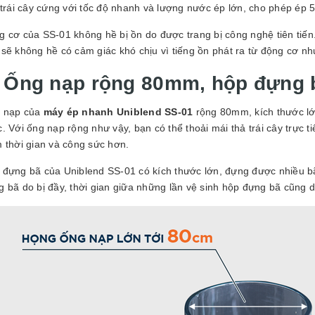
 trái cây cứng với tốc độ nhanh và lượng nước ép lớn, cho phép ép 5
 cơ của SS-01 không hề bị ồn do được trang bị công nghệ tiên tiến.
 sẽ không hề có cảm giác khó chịu vì tiếng ồn phát ra từ động cơ n
. Ống nạp rộng 80mm, hộp đựng 
 nạp của
máy ép nhanh Uniblend SS-01
rộng 80mm, kích thước lớ
. Với ống nạp rộng như vậy, bạn có thể thoải mái thả trái cây trực t
 thời gian và công sức hơn.
 đựng bã của Uniblend SS-01 có kích thước lớn, đựng được nhiều bã
 bã do bị đầy, thời gian giữa những lần vệ sinh hộp đựng bã cũng d