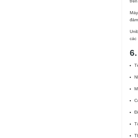
trên
Máy 
đảm
Uni
các 
6
T
N
M
C
Đ
T
T