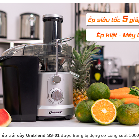
GUYÊN LIỆU PHA
HẾ - TOBEE FOOD
2.000₫
25.000₫
 ép trái cây Uniblend SS-01
được trang bị động cơ công suất 1000