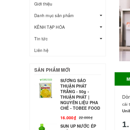
Giới thiệu
Danh mục sản phẩm
KÊNH TẠP HÓA
Tin tức
Liên hệ
SẢN PHẨM MỚI
M
SƯƠNG SÁO
THUẬN PHÁT
T
TRẮNG - 50g -
T
THUẬN PHÁT |
S
Dò
NGUYÊN LIỆU PHA
cải
CHẾ - TOBEE FOOD
Uni
3
16.000₫
22.000₫
1
SUN UP NƯỚC ÉP
B