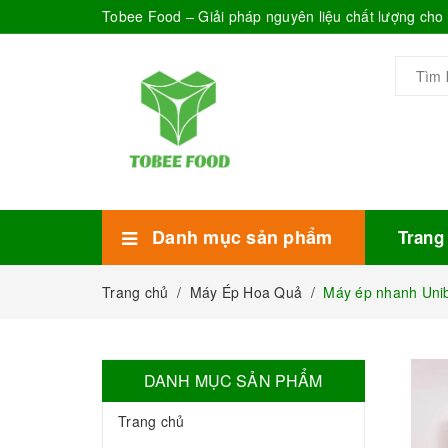
Tobee Food – Giải pháp nguyên liệu chất lượng ch
Danh mục sản phẩm
Trang
Xem thêm
Bánh Kẹo
Combo trà sữa
Thực phẩm đóng hộp
Mứt sinh tố
Bột Sữa
Topping Trà Sữa
Trang chủ
/
Máy Ép Hoa Quả
/
Máy ép nhanh Uni
DANH MỤC SẢN PHẨM
Trang chủ