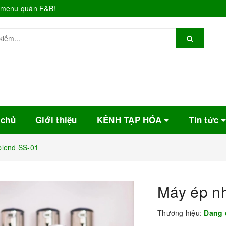
o menu quán F&B!
 chủ
Giới thiệu
KÊNH TẠP HÓA
Tin tức
blend SS-01
Máy ép n
Thương hiệu:
Đang 