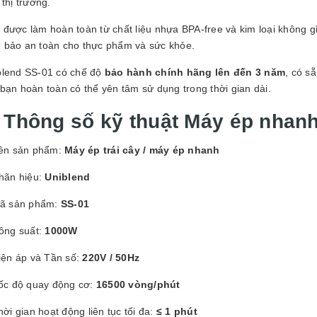
 thị trường.
được làm hoàn toàn từ chất liệu nhựa BPA-free và kim loại không gỉ
 bảo an toàn cho thực phẩm và sức khỏe.
blend SS-01 có chế độ
bảo hành chính hãng lên đến 3 năm
, có s
bạn hoàn toàn có thể yên tâm sử dụng trong thời gian dài.
. Thông số kỹ thuật Máy ép nhan
ên sản phẩm:
Máy ép trái cây / máy ép nhanh
hãn hiệu:
Uniblend
ã sản phẩm:
SS-01
ông suất:
1000W
iện áp và Tần số:
220V / 50Hz
ốc độ quay động cơ:
16500 vòng/phút
hời gian hoạt động liên tục tối đa:
≤ 1 phút