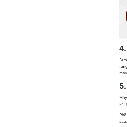
4
Dưới
run
máy
5.
Máy
khi 
Phần
sau