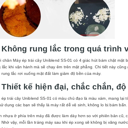
. Không rung lắc trong quá trình
 chân Máy ép trái cây Uniblend SS-01 có 4 giác hút bám chặt mặt b
g lắc khi vận hành mà sẽ chạy êm trên mặt phẳng. Chi tiết này cũng
 rung lắc rơi xuống mặt đất làm giảm độ bền của máy.
 Thiết kế hiện đại, chắc chắn, đ
 ép trái cây Uniblend SS-01 có màu chủ đạo là màu xám, mang lại t
sử dụng các bạn sẽ thấy là máy rất dễ vệ sinh, không lo bị bám bẩn.
 nhựa ở phía trên máy đã được làm dày hơn so với phiên bản cũ, có
. Nhờ vậy, mỗi lần tráng máy sau khi ép xong sẽ không bị văng nướ