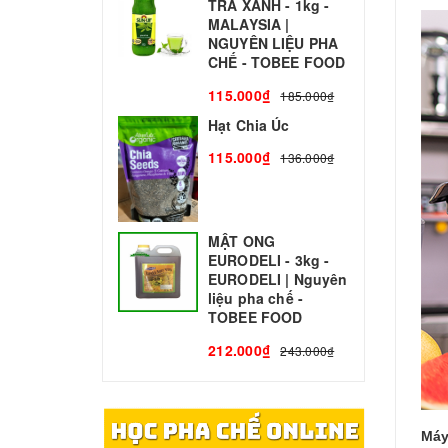
TRÀ XANH - 1kg -
N
MALAYSIA |
C
NGUYÊN LIỆU PHA
1
CHẾ - TOBEE FOOD
115.000₫
185.000₫
Hạt Chia Úc
115.000₫
136.000₫
MẬT ONG
EURODELI - 3kg -
EURODELI | Nguyên
liệu pha chế -
TOBEE FOOD
212.000₫
243.000₫
Máy