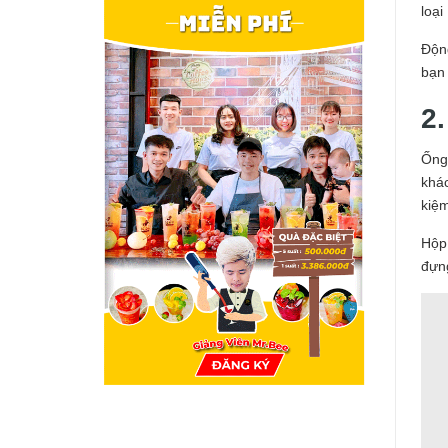
loại
Động
bạn
2
Ống
khác
kiệm
Hộp
đựng