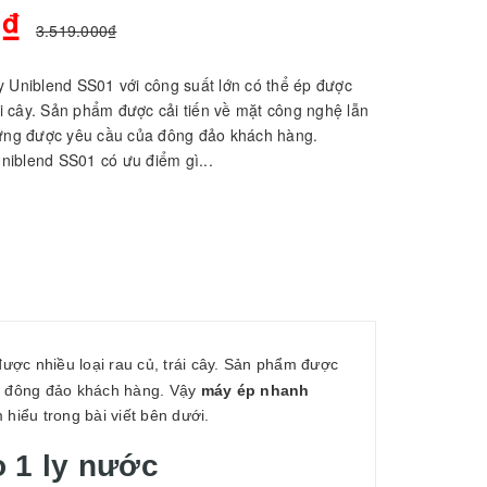
0₫
3.519.000₫
y Uniblend SS01 với công suất lớn có thể ép được
rái cây. Sản phẩm được cải tiến về mặt công nghệ lẫn
 ứng được yêu cầu của đông đảo khách hàng.
iblend SS01 có ưu điểm gì...
được nhiều loại rau củ, trái cây. Sản phẩm được
ủa đông đảo khách hàng. Vậy
máy ép nhanh
iểu trong bài viết bên dưới.
o 1 ly nước