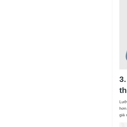
3
t
Lưỡi
hơn.
giá 