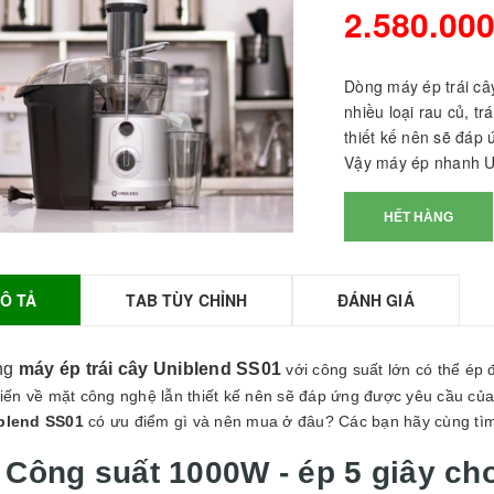
2.580.00
Dòng máy ép trái câ
nhiều loại rau củ, t
thiết kế nên sẽ đáp
Vậy máy ép nhanh Un
HẾT HÀNG
Ô TẢ
TAB TÙY CHỈNH
ĐÁNH GIÁ
BỘT SỮA TOBEE
HANH VỊ - 300g -
OBEE FOOD | Bột
ữa làm Trà Sữa -
ng
máy ép trái cây Uniblend SS01
với công suất lớn có thể ép 
TOBEE FOOD
 tiến về mặt công nghệ lẫn thiết kế nên sẽ đáp ứng được yêu cầu c
blend SS01
có ưu điểm gì và nên mua ở đâu? Các bạn hãy cùng tìm h
0.000₫
36.000₫
HỒNG TRÀ ĐẶC
. Công suất 1000W - ép 5 giây ch
IỆT 50G - ROYAL I