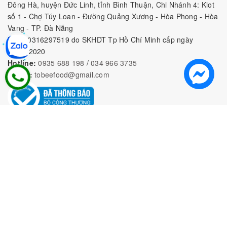
Đông Hà, huyện Đức Linh, tỉnh Bình Thuận, Chi Nhánh 4: Kiot
số 1 - Chợ Túy Loan - Đường Quảng Xương - Hòa Phong - Hòa
Vang - TP. Đà Nẵng
MST:
0316297519 do SKHDT Tp Hồ Chí Minh cấp ngày
28/05/2020
Hotline:
0935 688 198
/
034 966 3735
E-mail:
tobeefood@gmail.com
MUA SẮM NGUYÊN LIỆU PHA CHẾ
CHÍNH SÁCH
CHƯƠNG TRÌNH ƯU ĐÃI
Bản quyền thuộc về
CÔNG TY TNHH TOBEE FOOD
|
Cung
cấp bởi
Sapo