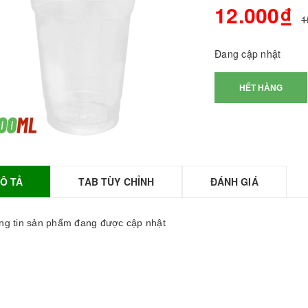
12.000₫
1
Đang cập nhật
HẾT HÀNG
Ô TẢ
TAB TÙY CHỈNH
ĐÁNH GIÁ
BỘT SỮA TOBEE
HANH VỊ - 300g -
OBEE FOOD | Bột
g tin sản phẩm đang được cập nhật
ữa làm Trà Sữa -
TOBEE FOOD
0.000₫
36.000₫
HỒNG TRÀ ĐẶC
IỆT 50G - ROYAL I