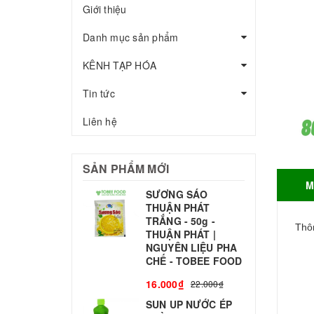
Giới thiệu
Danh mục sản phẩm
KÊNH TẠP HÓA
Tin tức
Liên hệ
SẢN PHẨM MỚI
M
SƯƠNG SÁO
THUẬN PHÁT
T
TRẮNG - 50g -
T
Thôn
THUẬN PHÁT |
S
NGUYÊN LIỆU PHA
CHẾ - TOBEE FOOD
3
16.000₫
22.000₫
SUN UP NƯỚC ÉP
B