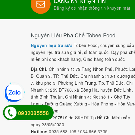
ĐĂNG KÝ NHẬN TIN
Đăng ký để nhận thông tin khuyến mãi
Nguyên Liệu Pha Chế Tobee Food
Nguyên liệu trà sữa
Tobee Food, chuyên cung cấp
nguyên liệu trà sữa giá rẻ, sỉ toàn quốc. Dạy pha ch
miễn phí cho khách hàng, Giao hàng toàn quốc
Địa Chỉ:
Chi nhánh 1: 79 Tăng Nhơn Phú, Phước Lo
B, Quận 9, TP. Thủ Đức, Chi nhánh 2: 10/1 đường s
7, khu phố 3, Phường Linh Trung, Tp. Thủ Đức, Chi
Nhánh 3: 259 DT766, xã Đông Hà, huyện Đức Linh,
tỉnh Bình Thuận, Chi Nhánh 4: Kiot số 1 - Chợ Túy
Loan - Đường Quảng Xương - Hòa Phong - Hòa Van
- TP. Đà Nẵng
0932085558
MST:
0316297519 do SKHDT Tp Hồ Chí Minh cấp
ngày 28/05/2020
Hotline:
0935 688 198
/
034 966 3735