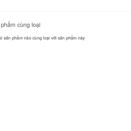
GUYÊN LIỆU PHA
HẾ - TOBEE FOOD
2.000₫
25.000₫
 phẩm cùng loại
ó sản phẩm nào cùng loại với sản phẩm này