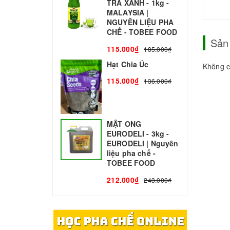
TRÀ XANH - 1kg -
N
MALAYSIA |
C
NGUYÊN LIỆU PHA
1
CHẾ - TOBEE FOOD
Sản
115.000₫
185.000₫
Hạt Chia Úc
Không c
115.000₫
136.000₫
MẬT ONG
EURODELI - 3kg -
EURODELI | Nguyên
liệu pha chế -
TOBEE FOOD
212.000₫
243.000₫