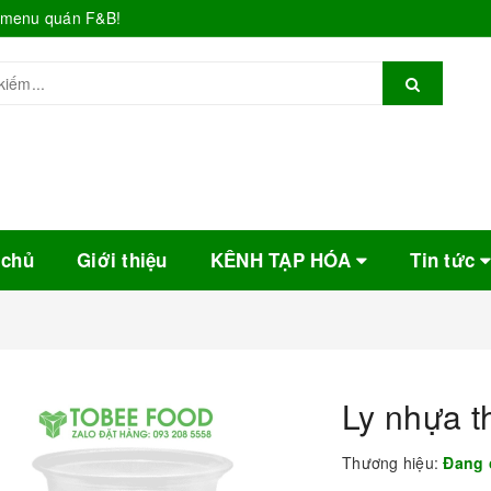
o menu quán F&B!
 chủ
Giới thiệu
KÊNH TẠP HÓA
Tin tức
Ly nhựa t
Thương hiệu:
Đang 