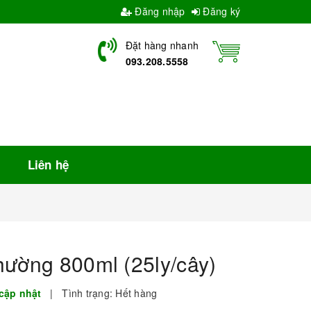
Đăng nhập
Đăng ký
Đặt hàng nhanh
093.208.5558
Liên hệ
hường 800ml (25ly/cây)
cập nhật
|
Tình trạng:
Hết hàng