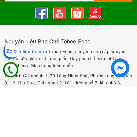
Nguyên Liệu Pha Chế Tobee Food
Nguyên liệu trà sữa
Tobee Food, chuyên cung cấp nguyên
liệu trà sữa giá rẻ, sỉ toàn quốc. Dạy pha chế miễn phí cho
khách hàng, Giao hàng toàn quốc
Địa Chỉ:
Chi nhánh 1: 79 Tăng Nhơn Phú, Phước Long B, Quận
9, TP. Thủ Đức, Chi nhánh 2: 10/1 đường số 7, khu phố 3,
Phường Linh Trung, Tp. Thủ Đức, Chi Nhánh 3: 259 DT766, xã
Đông Hà, huyện Đức Linh, tỉnh Bình Thuận, Chi Nhánh 4: Kiot
số 1 - Chợ Túy Loan - Đường Quảng Xương - Hòa Phong - Hòa
Vang - TP. Đà Nẵng
MST:
0316297519 do SKHDT Tp Hồ Chí Minh cấp ngày
28/05/2020
Hotline:
0935 688 198
/
034 966 3735