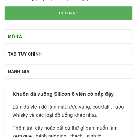
HẾT HÀNG
MÔ TẢ
TAB TÙY CHỈNH
ĐÁNH GIÁ
Khuôn đá vuông Silicon 6 viên có nắp đậy
Làm đá viên để làm mát rượu vang. cocktail , rượu
whisky và các loại đồ uống khác nhau
Thêm trái cây hoặc bất cứ thứ gì bạn muốn làm
kem que , bánh pudding , thạch , sinh tố,...