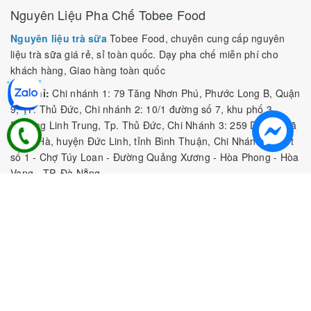
Nguyên Liệu Pha Chế Tobee Food
Nguyên liệu trà sữa
Tobee Food, chuyên cung cấp nguyên
liệu trà sữa giá rẻ, sỉ toàn quốc. Dạy pha chế miễn phí cho
khách hàng, Giao hàng toàn quốc
Địa Chỉ:
Chi nhánh 1: 79 Tăng Nhơn Phú, Phước Long B, Quận
9, TP. Thủ Đức, Chi nhánh 2: 10/1 đường số 7, khu phố 3,
Phường Linh Trung, Tp. Thủ Đức, Chi Nhánh 3: 259 DT766, xã
Đông Hà, huyện Đức Linh, tỉnh Bình Thuận, Chi Nhánh 4: Kiot
số 1 - Chợ Túy Loan - Đường Quảng Xương - Hòa Phong - Hòa
Vang - TP. Đà Nẵng
MST:
0316297519 do SKHDT Tp Hồ Chí Minh cấp ngày
28/05/2020
Hotline:
0935 688 198
/
034 966 3735
E-mail:
tobeefood@gmail.com
MUA SẮM NGUYÊN LIỆU PHA CHẾ