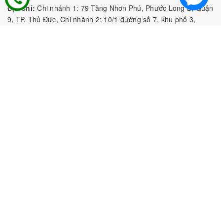
Địa Chỉ:
Chi nhánh 1: 79 Tăng Nhơn Phú, Phước Long B, Quận
9, TP. Thủ Đức, Chi nhánh 2: 10/1 đường số 7, khu phố 3,
Phường Linh Trung, Tp. Thủ Đức, Chi Nhánh 3: 259 DT766, xã
Đông Hà, huyện Đức Linh, tỉnh Bình Thuận, Chi Nhánh 4: Kiot
số 1 - Chợ Túy Loan - Đường Quảng Xương - Hòa Phong - Hòa
Vang - TP. Đà Nẵng
MST:
0316297519 do SKHDT Tp Hồ Chí Minh cấp ngày
28/05/2020
Hotline:
0935 688 198
/
034 966 3735
E-mail:
tobeefood@gmail.com
MUA SẮM NGUYÊN LIỆU PHA CHẾ
CHÍNH SÁCH
CHƯƠNG TRÌNH ƯU ĐÃI