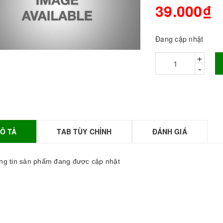
39.000₫
Đang cập nhật
+
-
Ô TẢ
TAB TÙY CHỈNH
ĐÁNH GIÁ
BỘT SỮA TOBEE
HANH VỊ - 300g -
OBEE FOOD | Bột
g tin sản phẩm đang được cập nhật
ữa làm Trà Sữa -
TOBEE FOOD
0.000₫
36.000₫
HỒNG TRÀ ĐẶC
IỆT 50G - ROYAL I