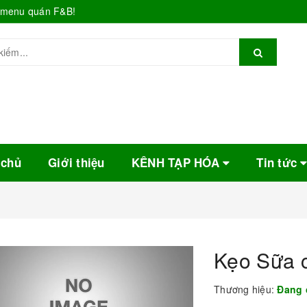
o menu quán F&B!
 chủ
Giới thiệu
KÊNH TẠP HÓA
Tin tức
Kẹo Sữa 
Thương hiệu:
Đang 