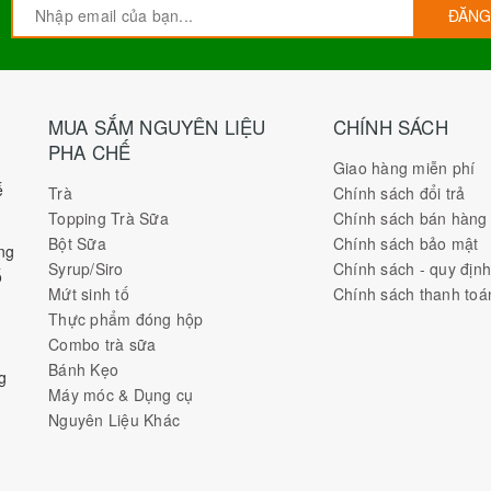
ĐĂNG
MUA SẮM NGUYÊN LIỆU
CHÍNH SÁCH
PHA CHẾ
Giao hàng miễn phí
ế
Trà
Chính sách đổi trả
Topping Trà Sữa
Chính sách bán hàng
Bột Sữa
Chính sách bảo mật
ng
Syrup/Siro
Chính sách - quy địn
ố
Mứt sinh tố
Chính sách thanh toá
Thực phẩm đóng hộp
Combo trà sữa
Bánh Kẹo
g
Máy móc & Dụng cụ
Nguyên Liệu Khác