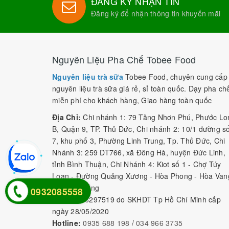
ĐĂNG KÝ NHẬN TIN
Đăng ký để nhận thông tin khuyến mãi
Nguyên Liệu Pha Chế Tobee Food
Nguyên liệu trà sữa
Tobee Food, chuyên cung cấp
nguyên liệu trà sữa giá rẻ, sỉ toàn quốc. Dạy pha ch
miễn phí cho khách hàng, Giao hàng toàn quốc
Địa Chỉ:
Chi nhánh 1: 79 Tăng Nhơn Phú, Phước Lo
B, Quận 9, TP. Thủ Đức, Chi nhánh 2: 10/1 đường s
7, khu phố 3, Phường Linh Trung, Tp. Thủ Đức, Chi
Nhánh 3: 259 DT766, xã Đông Hà, huyện Đức Linh,
tỉnh Bình Thuận, Chi Nhánh 4: Kiot số 1 - Chợ Túy
Loan - Đường Quảng Xương - Hòa Phong - Hòa Van
- TP. Đà Nẵng
0932085558
MST:
0316297519 do SKHDT Tp Hồ Chí Minh cấp
ngày 28/05/2020
Hotline:
0935 688 198
/
034 966 3735