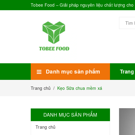
Tobee Food – Giải pháp nguyên liệu chất lượng ch
Danh mục sản phẩm
Trang
Xem thêm
Bánh Kẹo
Combo trà sữa
Thực phẩm đóng hộp
Mứt sinh tố
Bột Sữa
Topping Trà Sữa
Trang chủ
/
Kẹo Sữa chua mềm xá
DANH MỤC SẢN PHẨM
Trang chủ