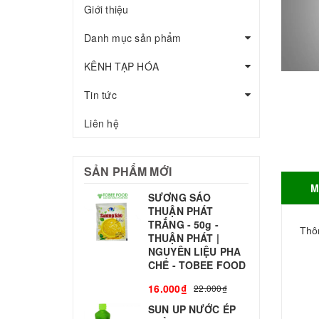
Giới thiệu
Danh mục sản phẩm
KÊNH TẠP HÓA
Tin tức
Liên hệ
SẢN PHẨM MỚI
M
SƯƠNG SÁO
THUẬN PHÁT
T
TRẮNG - 50g -
T
Thôn
THUẬN PHÁT |
S
NGUYÊN LIỆU PHA
CHẾ - TOBEE FOOD
3
16.000₫
22.000₫
SUN UP NƯỚC ÉP
B