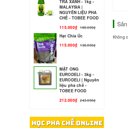
TRÀ XANH - 1kg -
N
MALAYSIA |
C
NGUYÊN LIỆU PHA
1
CHẾ - TOBEE FOOD
Sản
115.000₫
185.000₫
Hạt Chia Úc
Không c
115.000₫
136.000₫
MẬT ONG
EURODELI - 3kg -
EURODELI | Nguyên
liệu pha chế -
TOBEE FOOD
212.000₫
243.000₫