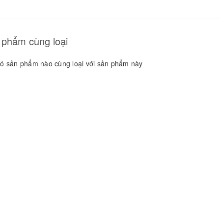
GUYÊN LIỆU PHA
HẾ - TOBEE FOOD
2.000₫
25.000₫
 phẩm cùng loại
ó sản phẩm nào cùng loại với sản phẩm này