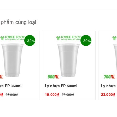
GUYÊN LIỆU PHA
HẾ - TOBEE FOOD
2.000₫
25.000₫
 phẩm cùng loại
- 32%
- 30%
ựa PP 360ml
Ly nhựa PP 500ml
Ly nhựa
0₫
19.000₫
23.000₫
25.000₫
27.000₫