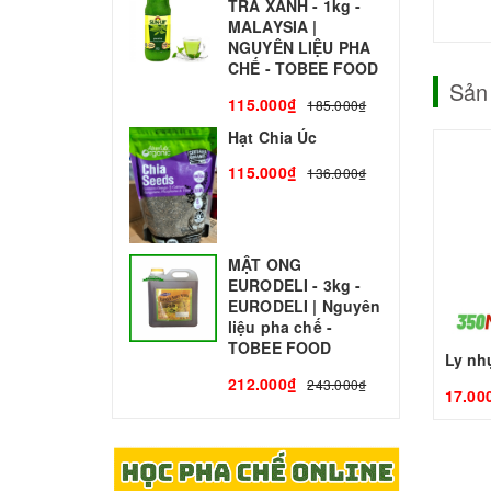
TRÀ XANH - 1kg -
N
MALAYSIA |
C
NGUYÊN LIỆU PHA
1
CHẾ - TOBEE FOOD
Sản
115.000₫
185.000₫
Hạt Chia Úc
115.000₫
136.000₫
MẬT ONG
EURODELI - 3kg -
EURODELI | Nguyên
liệu pha chế -
TOBEE FOOD
Ly nh
212.000₫
243.000₫
17.00