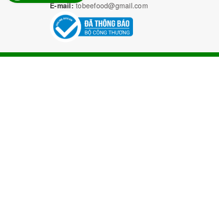
E-mail:
tobeefood@gmail.com
Bả