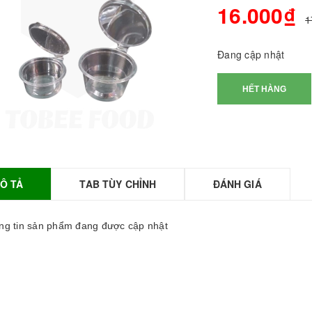
16.000₫
1
Đang cập nhật
HẾT HÀNG
Ô TẢ
TAB TÙY CHỈNH
ĐÁNH GIÁ
BỘT SỮA TOBEE
HANH VỊ - 300g -
OBEE FOOD | Bột
g tin sản phẩm đang được cập nhật
ữa làm Trà Sữa -
TOBEE FOOD
0.000₫
36.000₫
HỒNG TRÀ ĐẶC
IỆT 50G - ROYAL I