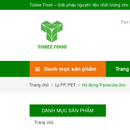
Tobee Food – Giải pháp nguyên liệu chất lượng ch
Danh mục sản phẩm
Trang
Xem thêm
Bánh Kẹo
Combo trà sữa
Thực phẩm đóng hộp
Mứt sinh tố
Bột Sữa
Topping Trà Sữa
Trang chủ
/
Ly PP, PET
/
Hũ đựng Panacota 2oz
DANH MỤC SẢN PHẨM
Trang chủ