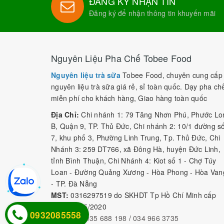
ĐĂNG KÝ NHẬN TIN
Đăng ký để nhận thông tin khuyến mãi
Nguyên Liệu Pha Chế Tobee Food
Nguyên liệu trà sữa
Tobee Food, chuyên cung cấp
nguyên liệu trà sữa giá rẻ, sỉ toàn quốc. Dạy pha ch
miễn phí cho khách hàng, Giao hàng toàn quốc
Địa Chỉ:
Chi nhánh 1: 79 Tăng Nhơn Phú, Phước Lo
B, Quận 9, TP. Thủ Đức, Chi nhánh 2: 10/1 đường s
7, khu phố 3, Phường Linh Trung, Tp. Thủ Đức, Chi
Nhánh 3: 259 DT766, xã Đông Hà, huyện Đức Linh,
tỉnh Bình Thuận, Chi Nhánh 4: Kiot số 1 - Chợ Túy
Loan - Đường Quảng Xương - Hòa Phong - Hòa Van
- TP. Đà Nẵng
MST:
0316297519 do SKHDT Tp Hồ Chí Minh cấp
ngày 28/05/2020
0932085558
Hotline:
0935 688 198
/
034 966 3735