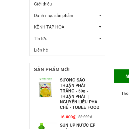
Giới thiệu
Danh mục sản phẩm
KÊNH TẠP HÓA
Tin tức
Liên hệ
SẢN PHẨM MỚI
M
SƯƠNG SÁO
THUẬN PHÁT
T
TRẮNG - 50g -
T
Thôn
THUẬN PHÁT |
S
NGUYÊN LIỆU PHA
CHẾ - TOBEE FOOD
3
16.000₫
22.000₫
SUN UP NƯỚC ÉP
B