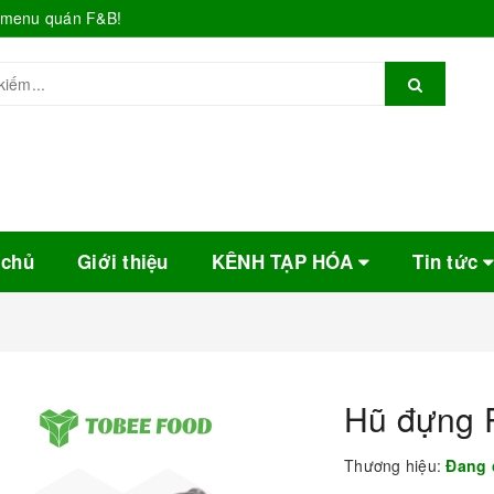
o menu quán F&B!
 chủ
Giới thiệu
KÊNH TẠP HÓA
Tin tức
Hũ đựng 
Thương hiệu:
Đang 