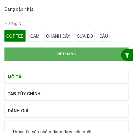
Đang cập nhật
Hương Vị
COFFEE
CAM
CHANH DÂY
SỮA BÒ
DÂU
HẾT HÀNG
MÔ TẢ
TAB TÙY CHỈNH
ĐÁNH GIÁ
Thông tin sản phẩm đang được cập nhật