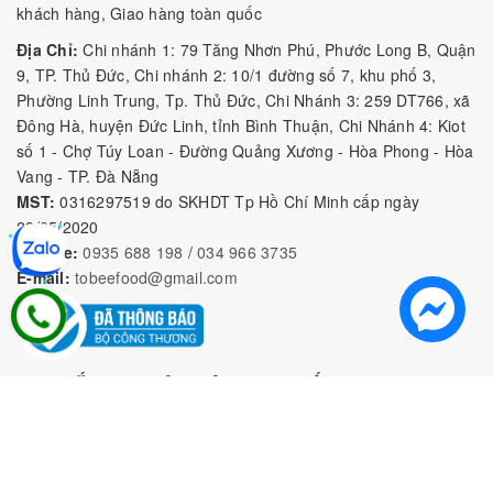
khách hàng, Giao hàng toàn quốc
Địa Chỉ:
Chi nhánh 1: 79 Tăng Nhơn Phú, Phước Long B, Quận
9, TP. Thủ Đức, Chi nhánh 2: 10/1 đường số 7, khu phố 3,
Phường Linh Trung, Tp. Thủ Đức, Chi Nhánh 3: 259 DT766, xã
Đông Hà, huyện Đức Linh, tỉnh Bình Thuận, Chi Nhánh 4: Kiot
số 1 - Chợ Túy Loan - Đường Quảng Xương - Hòa Phong - Hòa
Vang - TP. Đà Nẵng
MST:
0316297519 do SKHDT Tp Hồ Chí Minh cấp ngày
28/05/2020
Hotline:
0935 688 198
/
034 966 3735
E-mail:
tobeefood@gmail.com
MUA SẮM NGUYÊN LIỆU PHA CHẾ
CHÍNH SÁCH